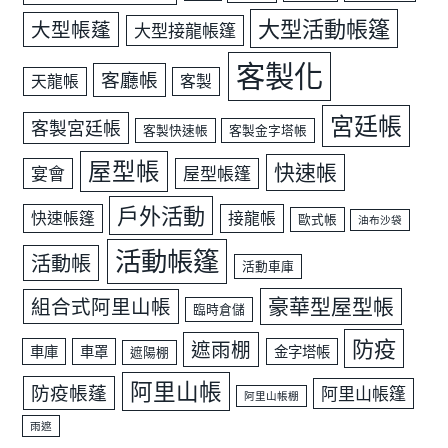
大型活動帳篷
大型帳蓬
大型接龍帳篷
客製化
客廳帳
天龍帳
客製
宮廷帳
客製宮廷帳
客製快速帳
客製金字塔帳
屋型帳
快速帳
宴會
屋型帳篷
戶外活動
快速帳篷
接龍帳
歐式帳
油布沙袋
活動帳篷
活動帳
活動車庫
豪華型屋型帳
組合式阿里山帳
臨時倉儲
防疫
遮雨棚
車庫
車罩
金字塔帳
遮陽棚
阿里山帳
防疫帳蓬
阿里山帳篷
阿里山帳棚
雨遮