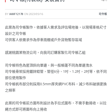
BY
IAMF12178
ON
2023/05/16
司令帳
此案為司令帳製作，依據客人需求及評估場地後，以現場車格尺寸
設計之司令帳
可供客人依需求作為停車雨棚或戶外貨物暫存區域
感謝桃園某物流公司，向我司訂購客製化司令帳乙組
司令帳特色為屋頂斜向單邊，與一般帳篷不同為單邊洩水
司令帳骨架採用鍍鋅錏管，管徑6分、1吋、1.2吋，2吋等，依不同
部位使用製作
司令帳帆布部分則採用0.5mm厚夾網PVC布料，減少布料破損更換
之頻率
此案的司令帳前方圍布則設計為手拉式圍布，不需手動捲收，以拉
繩方式即可將圍布向上捲收