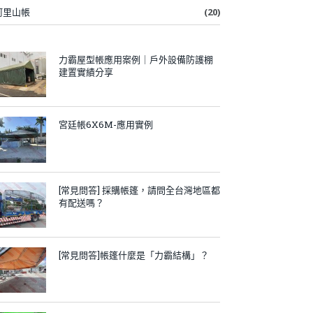
阿里山帳
(20)
力霸屋型帳應用案例｜戶外設備防護棚
建置實績分享
宮廷帳6X6M-應用實例
[常見問答] 採購帳篷，請問全台灣地區都
有配送嗎？
[常見問答]帳篷什麼是「力霸結構」？