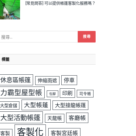
[常見問答] 可以提供帳篷客製化服務嗎？
標籤
休息區帳篷
停車
伸縮雨遮
力霸型屋型帳
印刷
司令帳
包腳
大型帳蓬
大型接龍帳篷
大型倉儲
大型活動帳篷
客廳帳
天龍帳
客製化
客製宮廷帳
客製