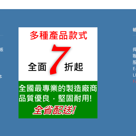
帳
舜
聯
E
L
本
F