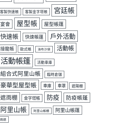
宮廷帳
客製快速帳
客製金字塔帳
屋型帳
宴會
屋型帳篷
戶外活動
快速帳
快速帳篷
活動帳
接龍帳
歐式帳
油布沙袋
活動帳篷
活動車庫
組合式阿里山帳
臨時倉儲
豪華型屋型帳
車庫
車罩
遮陽棚
防疫
遮雨棚
防疫帳蓬
金字塔帳
阿里山帳
阿里山帳篷
阿里山帳棚
雨遮