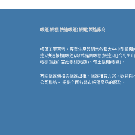
帳篷,帳棚,快速帳篷(帳棚)製造廠商
帳篷工廠直營，專業生產與銷售各種大中小型帳棚(
篷),快速帳棚(帳篷),歐式庭園帳棚(帳篷),組合阿里山
帳棚(帳篷),宮廷帳棚(帳篷)、帝王帳棚(帳篷)。
有關帳篷價格與帳篷出租、帳篷租賃方案，歡迎與
公司聯絡。 提供全國各縣市帳篷產品的服務。