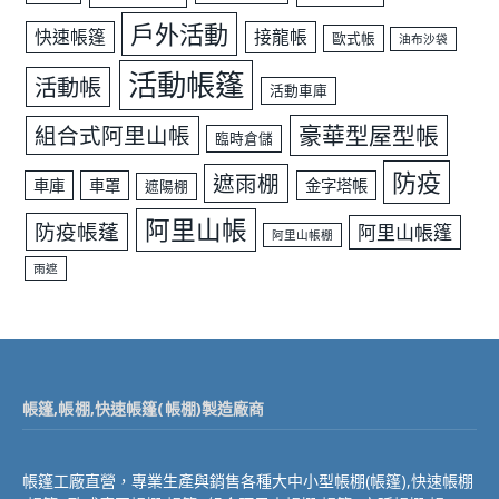
戶外活動
快速帳篷
接龍帳
歐式帳
油布沙袋
活動帳篷
活動帳
活動車庫
豪華型屋型帳
組合式阿里山帳
臨時倉儲
防疫
遮雨棚
車庫
車罩
金字塔帳
遮陽棚
阿里山帳
防疫帳蓬
阿里山帳篷
阿里山帳棚
雨遮
帳篷,帳棚,快速帳篷(帳棚)製造廠商
帳篷工廠直營，專業生產與銷售各種大中小型帳棚(帳篷),快速帳棚