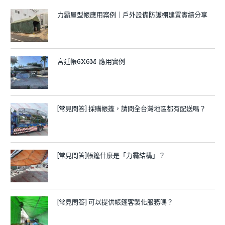
力霸屋型帳應用案例｜戶外設備防護棚建置實績分享
宮廷帳6X6M-應用實例
[常見問答] 採購帳篷，請問全台灣地區都有配送嗎？
[常見問答]帳篷什麼是「力霸結構」？
[常見問答] 可以提供帳篷客製化服務嗎？