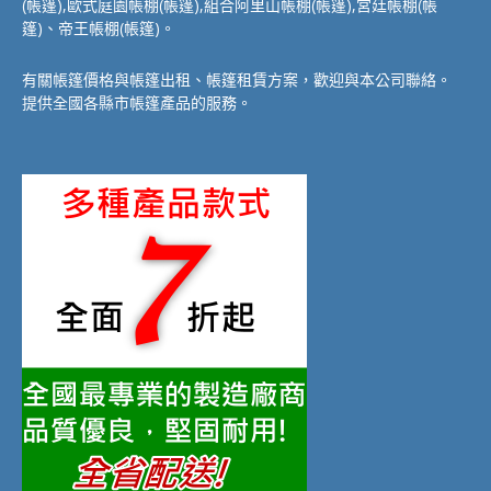
(帳篷),歐式庭園帳棚(帳篷),組合阿里山帳棚(帳篷),宮廷帳棚(帳
篷)、帝王帳棚(帳篷)。
有關帳篷價格與帳篷出租、帳篷租賃方案，歡迎與本公司聯絡。
提供全國各縣市帳篷產品的服務。