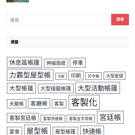
標籤
休息區帳篷
停車
伸縮雨遮
力霸型屋型帳
印刷
大型倉儲
司令帳
包腳
大型活動帳篷
大型帳蓬
大型接龍帳篷
客製化
客廳帳
天龍帳
客製
宮廷帳
客製宮廷帳
客製快速帳
客製金字塔帳
屋型帳
快速帳
宴會
屋型帳篷