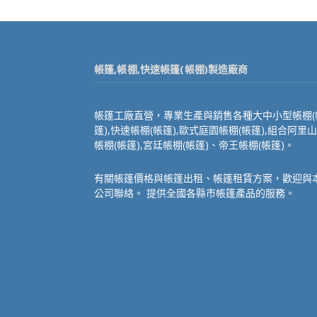
帳篷,帳棚,快速帳篷(帳棚)製造廠商
帳篷工廠直營，專業生產與銷售各種大中小型帳棚(
篷),快速帳棚(帳篷),歐式庭園帳棚(帳篷),組合阿里山
帳棚(帳篷),宮廷帳棚(帳篷)、帝王帳棚(帳篷)。
有關帳篷價格與帳篷出租、帳篷租賃方案，歡迎與
公司聯絡。 提供全國各縣市帳篷產品的服務。