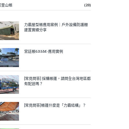
阿里山帳
(20)
力霸屋型帳應用案例｜戶外設備防護棚
建置實績分享
宮廷帳6X6M-應用實例
[常見問答] 採購帳篷，請問全台灣地區都
有配送嗎？
[常見問答]帳篷什麼是「力霸結構」？