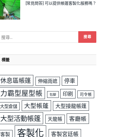
[常見問答] 可以提供帳篷客製化服務嗎？
標籤
休息區帳篷
停車
伸縮雨遮
力霸型屋型帳
印刷
司令帳
包腳
大型帳蓬
大型接龍帳篷
大型倉儲
大型活動帳篷
客廳帳
天龍帳
客製化
客製宮廷帳
客製