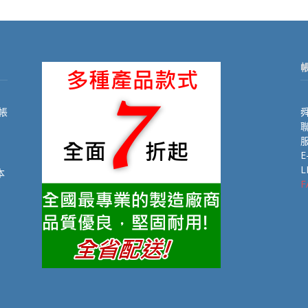
帳
舜
聯
E
L
本
F