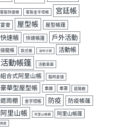
宮廷帳
客製快速帳
客製金字塔帳
屋型帳
宴會
屋型帳篷
戶外活動
快速帳
快速帳篷
活動帳
接龍帳
歐式帳
油布沙袋
活動帳篷
活動車庫
組合式阿里山帳
臨時倉儲
豪華型屋型帳
車庫
車罩
遮陽棚
防疫
遮雨棚
防疫帳蓬
金字塔帳
阿里山帳
阿里山帳篷
阿里山帳棚
雨遮