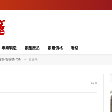
專業製造
帳篷產品
帳篷價格
聯絡
例-客製8M*5M
宮廷帳
»
0