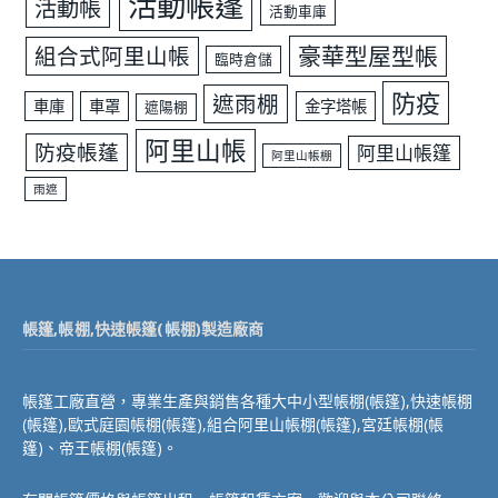
活動帳篷
活動帳
活動車庫
豪華型屋型帳
組合式阿里山帳
臨時倉儲
防疫
遮雨棚
車庫
車罩
金字塔帳
遮陽棚
阿里山帳
防疫帳蓬
阿里山帳篷
阿里山帳棚
雨遮
帳篷,帳棚,快速帳篷(帳棚)製造廠商
帳篷工廠直營，專業生產與銷售各種大中小型帳棚(帳篷),快速帳棚
(帳篷),歐式庭園帳棚(帳篷),組合阿里山帳棚(帳篷),宮廷帳棚(帳
篷)、帝王帳棚(帳篷)。