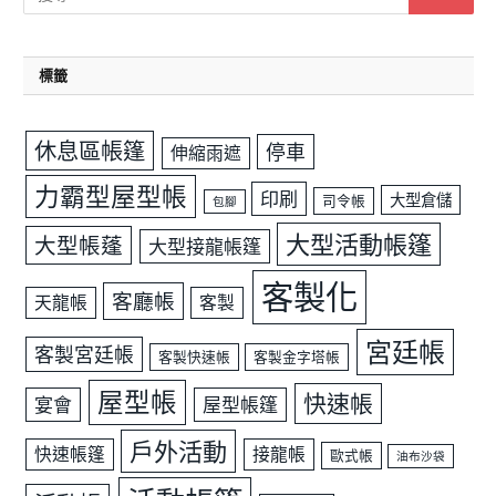
標籤
休息區帳篷
停車
伸縮雨遮
力霸型屋型帳
印刷
大型倉儲
司令帳
包腳
大型活動帳篷
大型帳蓬
大型接龍帳篷
客製化
客廳帳
天龍帳
客製
宮廷帳
客製宮廷帳
客製快速帳
客製金字塔帳
屋型帳
快速帳
宴會
屋型帳篷
戶外活動
快速帳篷
接龍帳
歐式帳
油布沙袋