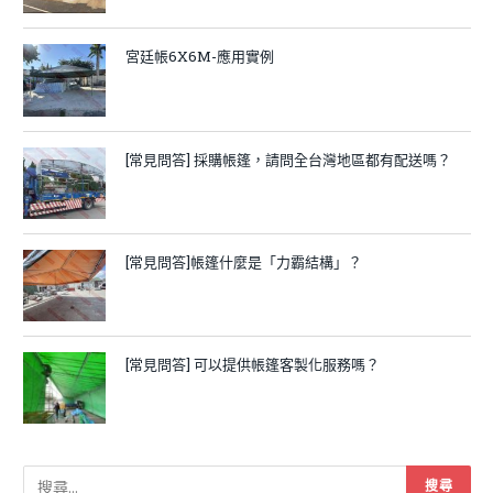
宮廷帳6X6M-應用實例
[常見問答] 採購帳篷，請問全台灣地區都有配送嗎？
[常見問答]帳篷什麼是「力霸結構」？
[常見問答] 可以提供帳篷客製化服務嗎？