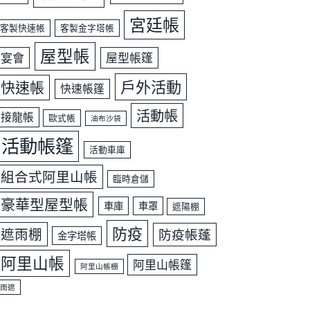
宮廷帳
客製快速帳
客製金字塔帳
屋型帳
宴會
屋型帳篷
戶外活動
快速帳
快速帳篷
活動帳
接龍帳
歐式帳
油布沙袋
活動帳篷
活動車庫
組合式阿里山帳
臨時倉儲
豪華型屋型帳
車庫
車罩
遮陽棚
防疫
遮雨棚
防疫帳蓬
金字塔帳
阿里山帳
阿里山帳篷
阿里山帳棚
雨遮