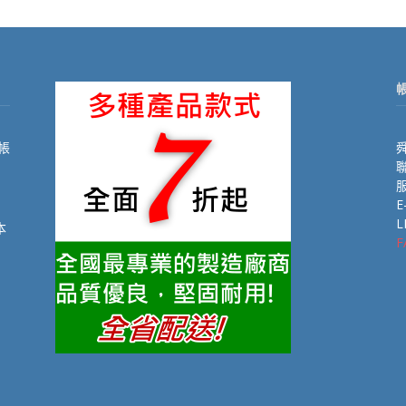
帳
舜
聯
E
L
本
F