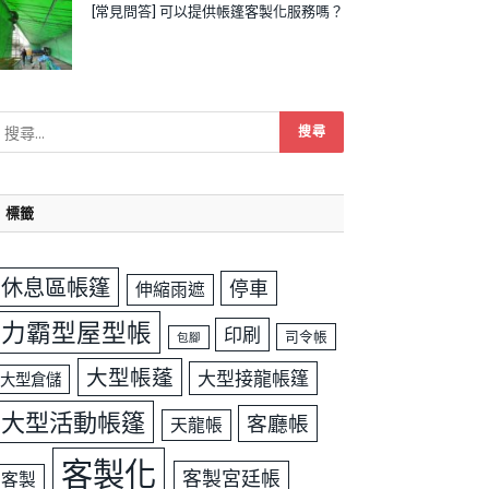
[常見問答] 可以提供帳篷客製化服務嗎？
標籤
休息區帳篷
停車
伸縮雨遮
力霸型屋型帳
印刷
司令帳
包腳
大型帳蓬
大型接龍帳篷
大型倉儲
大型活動帳篷
客廳帳
天龍帳
客製化
客製宮廷帳
客製