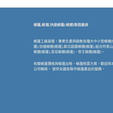
帳篷,帳棚,快速帳篷(帳棚)製造廠商
帳篷工廠直營，專業生產與銷售各種大中小型帳棚(
篷),快速帳棚(帳篷),歐式庭園帳棚(帳篷),組合阿里山
帳棚(帳篷),宮廷帳棚(帳篷)、帝王帳棚(帳篷)。
有關帳篷價格與帳篷出租、帳篷租賃方案，歡迎與
公司聯絡。 提供全國各縣市帳篷產品的服務。