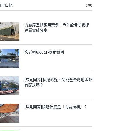
阿里山帳
(20)
力霸屋型帳應用案例｜戶外設備防護棚
建置實績分享
宮廷帳6X6M-應用實例
[常見問答] 採購帳篷，請問全台灣地區都
有配送嗎？
[常見問答]帳篷什麼是「力霸結構」？