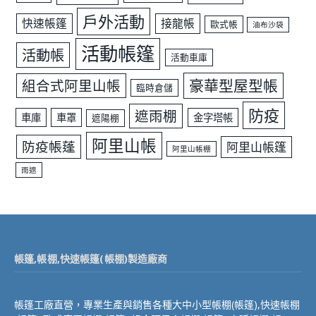
戶外活動
快速帳篷
接龍帳
歐式帳
油布沙袋
活動帳篷
活動帳
活動車庫
豪華型屋型帳
組合式阿里山帳
臨時倉儲
防疫
遮雨棚
車庫
車罩
金字塔帳
遮陽棚
阿里山帳
防疫帳蓬
阿里山帳篷
阿里山帳棚
雨遮
帳篷,帳棚,快速帳篷(帳棚)製造廠商
帳篷工廠直營，專業生產與銷售各種大中小型帳棚(帳篷),快速帳棚