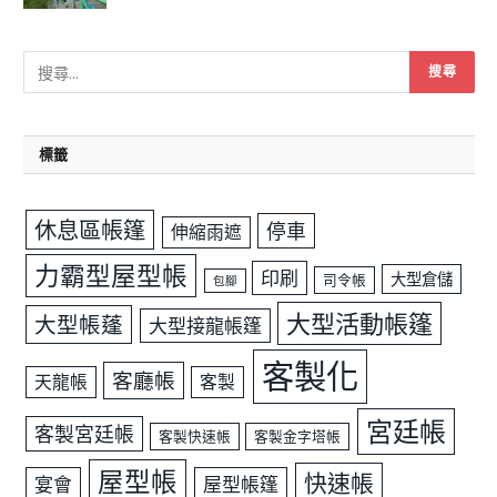
標籤
休息區帳篷
停車
伸縮雨遮
力霸型屋型帳
印刷
大型倉儲
司令帳
包腳
大型活動帳篷
大型帳蓬
大型接龍帳篷
客製化
客廳帳
天龍帳
客製
宮廷帳
客製宮廷帳
客製快速帳
客製金字塔帳
屋型帳
快速帳
宴會
屋型帳篷