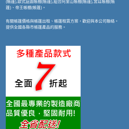
(帳篷),歐式庭園帳棚(帳篷),組合阿里山帳棚(帳篷),宮廷帳棚(帳
篷)、帝王帳棚(帳篷)。
有關帳篷價格與帳篷出租、帳篷租賃方案，歡迎與本公司聯絡。
提供全國各縣市帳篷產品的服務。