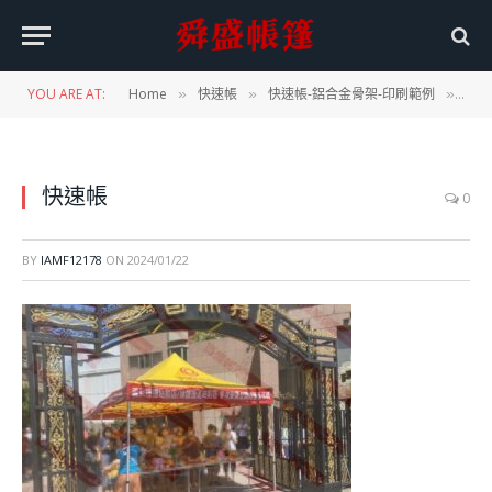
YOU ARE AT:
Home
快速帳
快速帳-鋁合金骨架-印刷範例
快速
»
»
»
快速帳
0
BY
IAMF12178
ON
2024/01/22