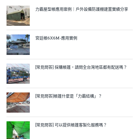
力霸屋型帳應用案例｜戶外設備防護棚建置實績分享
宮廷帳6X6M-應用實例
[常見問答] 採購帳篷，請問全台灣地區都有配送嗎？
[常見問答]帳篷什麼是「力霸結構」？
[常見問答] 可以提供帳篷客製化服務嗎？