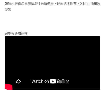
報導內帳篷產品詳情:3*3米快速帳，側面透明圍布，0.8mm油布製
沙袋
完整報導看這裡