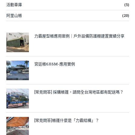
活動車庫
(5)
阿里山帳
(20)
力霸屋型帳應用案例｜戶外設備防護棚建置實績分享
宮廷帳6X6M-應用實例
[常見問答] 採購帳篷，請問全台灣地區都有配送嗎？
[常見問答]帳篷什麼是「力霸結構」？