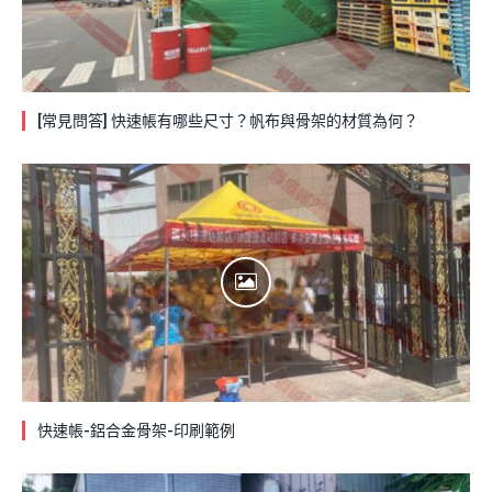
[常見問答] 快速帳有哪些尺寸？帆布與骨架的材質為何？
快速帳-鋁合金骨架-印刷範例