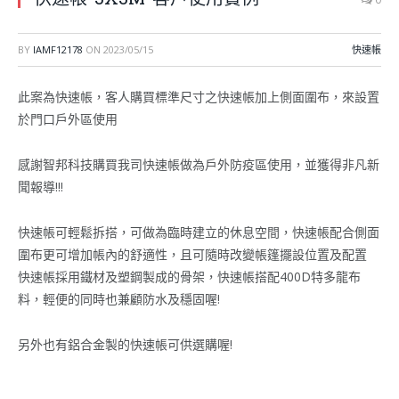
BY
IAMF12178
ON
2023/05/15
快速帳
此案為快速帳，客人購買標準尺寸之快速帳加上側面圍布，來設置
於門口戶外區使用
感謝智邦科技購買我司快速帳做為戶外防疫區使用，並獲得非凡新
聞報導!!!
快速帳可輕鬆拆搭，可做為臨時建立的休息空間，快速帳配合側面
圍布更可增加帳內的舒適性，且可隨時改變帳篷擺設位置及配置
快速帳採用鐵材及塑鋼製成的骨架，快速帳搭配400D特多龍布
料，
輕便的同時也兼顧防水及穩固喔!
另外也有鋁合金製的快速帳可供選購喔!