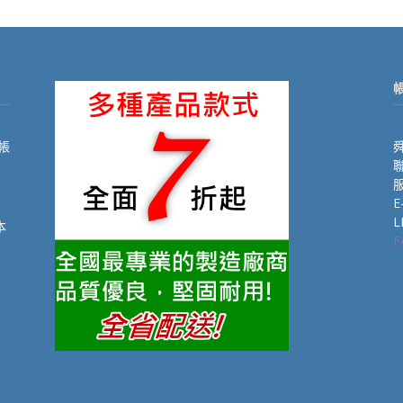
帳
舜
聯
E
L
本
F