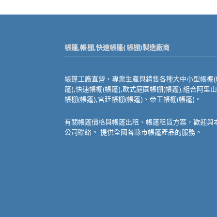
帳篷,帳棚,快速帳篷(帳棚)製造廠商
帳篷工廠直營，專業生產與銷售各種大中小型帳棚(
篷),快速帳棚(帳篷),歐式庭園帳棚(帳篷),組合阿里山
帳棚(帳篷),宮廷帳棚(帳篷)、帝王帳棚(帳篷)。
有關帳篷價格與帳篷出租、帳篷租賃方案，歡迎與
公司聯絡。 提供全國各縣市帳篷產品的服務。