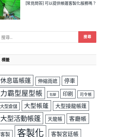
[常見問答] 可以提供帳篷客製化服務嗎？
標籤
休息區帳篷
停車
伸縮雨遮
力霸型屋型帳
印刷
司令帳
包腳
大型帳蓬
大型接龍帳篷
大型倉儲
大型活動帳篷
客廳帳
天龍帳
客製化
客製宮廷帳
客製