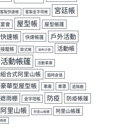
宮廷帳
客製快速帳
客製金字塔帳
屋型帳
宴會
屋型帳篷
戶外活動
快速帳
快速帳篷
活動帳
接龍帳
歐式帳
油布沙袋
活動帳篷
活動車庫
組合式阿里山帳
臨時倉儲
豪華型屋型帳
車庫
車罩
遮陽棚
防疫
遮雨棚
防疫帳蓬
金字塔帳
阿里山帳
阿里山帳篷
阿里山帳棚
雨遮