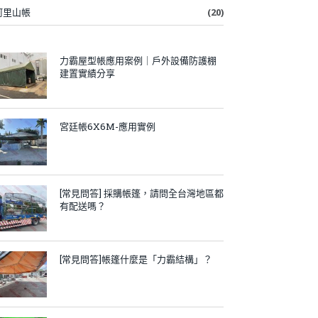
阿里山帳
(20)
力霸屋型帳應用案例｜戶外設備防護棚
建置實績分享
宮廷帳6X6M-應用實例
[常見問答] 採購帳篷，請問全台灣地區都
有配送嗎？
[常見問答]帳篷什麼是「力霸結構」？