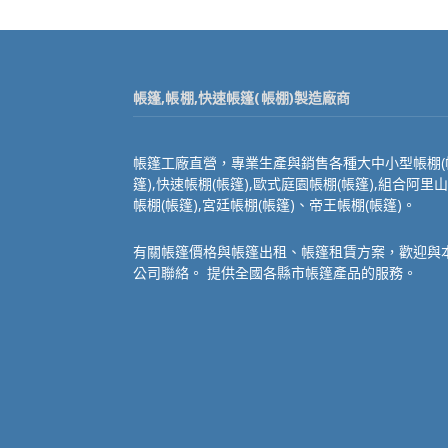
帳篷,帳棚,快速帳篷(帳棚)製造廠商
帳篷工廠直營，專業生產與銷售各種大中小型帳棚(
篷),快速帳棚(帳篷),歐式庭園帳棚(帳篷),組合阿里山
帳棚(帳篷),宮廷帳棚(帳篷)、帝王帳棚(帳篷)。
有關帳篷價格與帳篷出租、帳篷租賃方案，歡迎與
公司聯絡。 提供全國各縣市帳篷產品的服務。