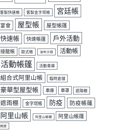
宮廷帳
客製快速帳
客製金字塔帳
屋型帳
宴會
屋型帳篷
戶外活動
快速帳
快速帳篷
活動帳
接龍帳
歐式帳
油布沙袋
活動帳篷
活動車庫
組合式阿里山帳
臨時倉儲
豪華型屋型帳
車庫
車罩
遮陽棚
防疫
遮雨棚
防疫帳蓬
金字塔帳
阿里山帳
阿里山帳篷
阿里山帳棚
雨遮