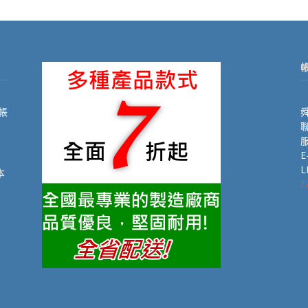
帳
舜
聯
E
L
本
F