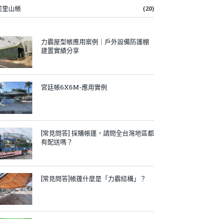
阿里山帳
(20)
力霸屋型帳應用案例｜戶外設備防護棚
建置實績分享
宮廷帳6X6M-應用實例
[常見問答] 採購帳篷，請問全台灣地區都
有配送嗎？
[常見問答]帳篷什麼是「力霸結構」？