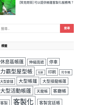
[常見問答] 可以提供帳篷客製化服務嗎？
標籤
休息區帳篷
停車
伸縮雨遮
力霸型屋型帳
印刷
司令帳
包腳
大型帳蓬
大型接龍帳篷
大型倉儲
大型活動帳篷
客廳帳
天龍帳
客製化
客製宮廷帳
客製