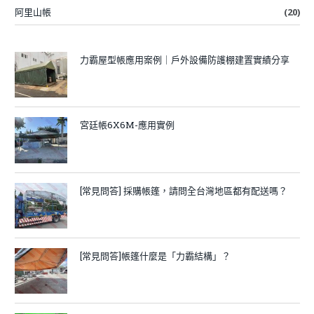
阿里山帳
(20)
力霸屋型帳應用案例｜戶外設備防護棚建置實績分享
宮廷帳6X6M-應用實例
[常見問答] 採購帳篷，請問全台灣地區都有配送嗎？
[常見問答]帳篷什麼是「力霸結構」？