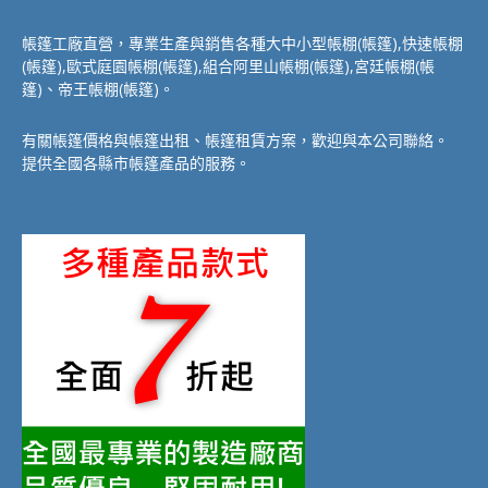
帳篷工廠直營，專業生產與銷售各種大中小型帳棚(帳篷),快速帳棚
(帳篷),歐式庭園帳棚(帳篷),組合阿里山帳棚(帳篷),宮廷帳棚(帳
篷)、帝王帳棚(帳篷)。
有關帳篷價格與帳篷出租、帳篷租賃方案，歡迎與本公司聯絡。
提供全國各縣市帳篷產品的服務。