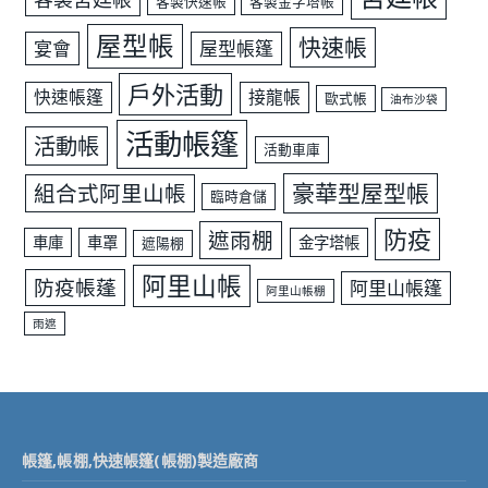
客製快速帳
客製金字塔帳
屋型帳
快速帳
宴會
屋型帳篷
戶外活動
快速帳篷
接龍帳
歐式帳
油布沙袋
活動帳篷
活動帳
活動車庫
豪華型屋型帳
組合式阿里山帳
臨時倉儲
防疫
遮雨棚
車庫
車罩
金字塔帳
遮陽棚
阿里山帳
防疫帳蓬
阿里山帳篷
阿里山帳棚
雨遮
帳篷,帳棚,快速帳篷(帳棚)製造廠商