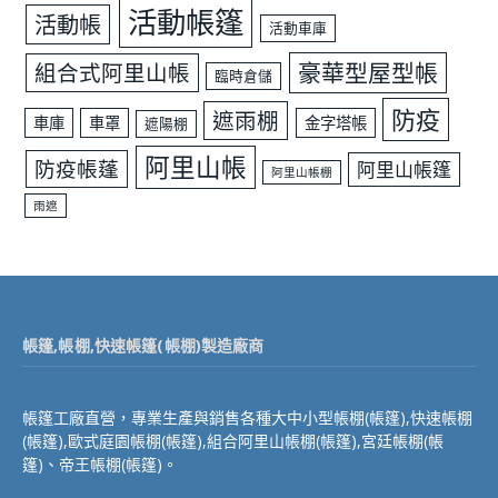
活動帳篷
活動帳
活動車庫
豪華型屋型帳
組合式阿里山帳
臨時倉儲
防疫
遮雨棚
車庫
車罩
金字塔帳
遮陽棚
阿里山帳
防疫帳蓬
阿里山帳篷
阿里山帳棚
雨遮
帳篷,帳棚,快速帳篷(帳棚)製造廠商
帳篷工廠直營，專業生產與銷售各種大中小型帳棚(帳篷),快速帳棚
(帳篷),歐式庭園帳棚(帳篷),組合阿里山帳棚(帳篷),宮廷帳棚(帳
篷)、帝王帳棚(帳篷)。