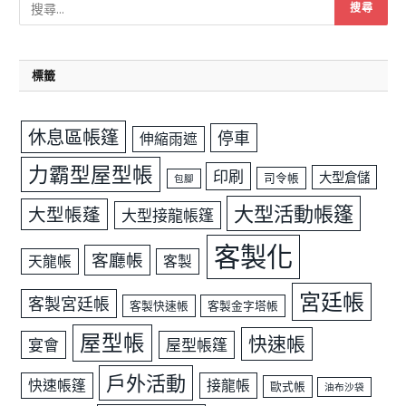
標籤
休息區帳篷
停車
伸縮雨遮
力霸型屋型帳
印刷
大型倉儲
司令帳
包腳
大型活動帳篷
大型帳蓬
大型接龍帳篷
客製化
客廳帳
天龍帳
客製
宮廷帳
客製宮廷帳
客製快速帳
客製金字塔帳
屋型帳
快速帳
宴會
屋型帳篷
戶外活動
快速帳篷
接龍帳
歐式帳
油布沙袋