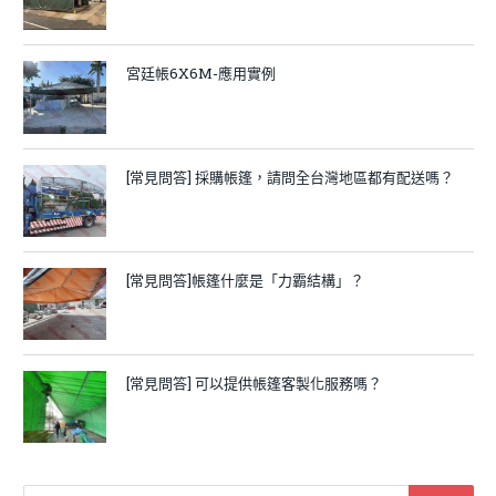
宮廷帳6X6M-應用實例
[常見問答] 採購帳篷，請問全台灣地區都有配送嗎？
[常見問答]帳篷什麼是「力霸結構」？
[常見問答] 可以提供帳篷客製化服務嗎？