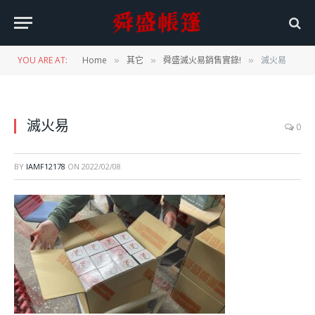
YOU ARE AT:
Home
其它
舜盛滅火易銷售實錄!
滅火易
»
»
»
滅火易
0
BY
IAMF12178
ON
2022/02/08