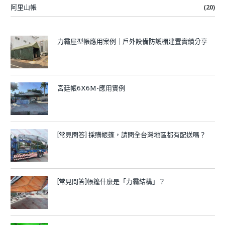
阿里山帳
(20)
力霸屋型帳應用案例｜戶外設備防護棚建置實績分享
宮廷帳6X6M-應用實例
[常見問答] 採購帳篷，請問全台灣地區都有配送嗎？
[常見問答]帳篷什麼是「力霸結構」？