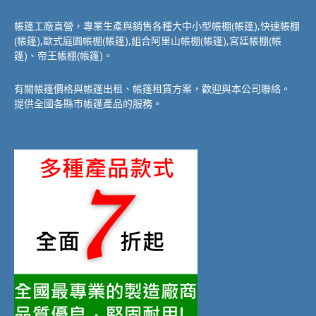
帳篷工廠直營，專業生產與銷售各種大中小型帳棚(帳篷),快速帳棚
(帳篷),歐式庭園帳棚(帳篷),組合阿里山帳棚(帳篷),宮廷帳棚(帳
篷)、帝王帳棚(帳篷)。
有關帳篷價格與帳篷出租、帳篷租賃方案，歡迎與本公司聯絡。
提供全國各縣市帳篷產品的服務。