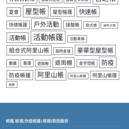
屋型帳
快速帳
宴會
屋型帳篷
戶外活動
快速帳篷
接龍帳
歐式帳
油布沙袋
活動帳篷
活動帳
活動車庫
豪華型屋型帳
組合式阿里山帳
臨時倉儲
防疫
遮雨棚
車庫
車罩
金字塔帳
遮陽棚
阿里山帳
防疫帳蓬
阿里山帳篷
阿里山帳棚
雨遮
帳篷,帳棚,快速帳篷(帳棚)製造廠商