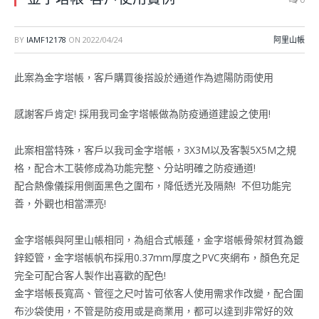
BY
IAMF12178
ON
2022/04/24
阿里山帳
此案為金字塔帳，客戶購買後搭設於通道作為遮陽防雨使用
感謝客戶肯定! 採用我司金字塔帳做為防疫通道建設之使用!
此案相當特殊，客戶以我司金字塔帳，3X3M以及客製5X5M之規
格，配合木工裝修成為功能完整、分站明確之防疫通道!
配合熱像儀採用側面黑色之圍布，降低透光及隔熱! 不但功能完
善，外觀也相當漂亮!
金字塔帳與阿里山帳相同，為組合式帳蓬，金字塔帳骨架材質為鍍
鋅錏管，金字塔帳帆布採用0.37mm厚度之PVC夾網布，顏色充足
完全可配合客人製作出喜歡的配色!
金字塔帳長寬高、管徑之尺吋皆可依客人使用需求作改變，配合圍
布沙袋使用，不管是防疫用或是商業用，都可以達到非常好的效