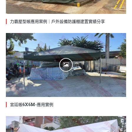
力霸屋型帳應用案例｜戶外設備防護棚建置實績分享
宮廷帳6X6M-應用實例