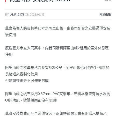
BY
IAMF12178
ON
2023/06/13
阿里山帳
此案為客人購買標準尺寸之阿里山帳，由我司配合之安裝師傅安裝
後使用
感謝臺北市立大同高中，向我司購買阿里山帳2組用於室外休息區
使用!
阿里山帳之標準規格為長寬3X3公尺，阿里山帳也可依客戶需求加
長縮短來客製化使用
但是調整後是不可伸縮的喔!
阿里山帳之帆布採用0.37mm PVC夾網布，布料本身皆有防水及抗
UI的功能，遮陽擋雨都沒有問題!
此案安裝為我司配合師傅安裝，兩組帳篷間皆會有附贈水槽布乙