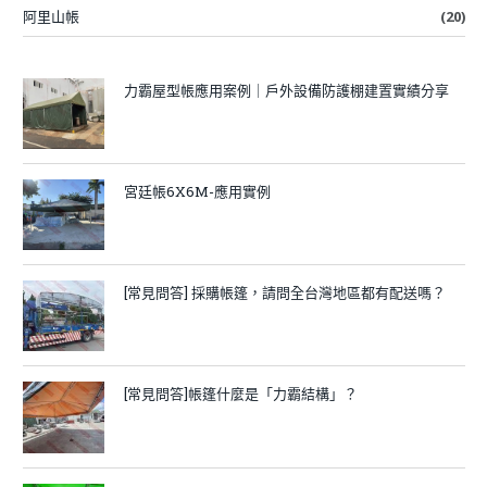
阿里山帳
(20)
力霸屋型帳應用案例｜戶外設備防護棚建置實績分享
宮廷帳6X6M-應用實例
[常見問答] 採購帳篷，請問全台灣地區都有配送嗎？
[常見問答]帳篷什麼是「力霸結構」？