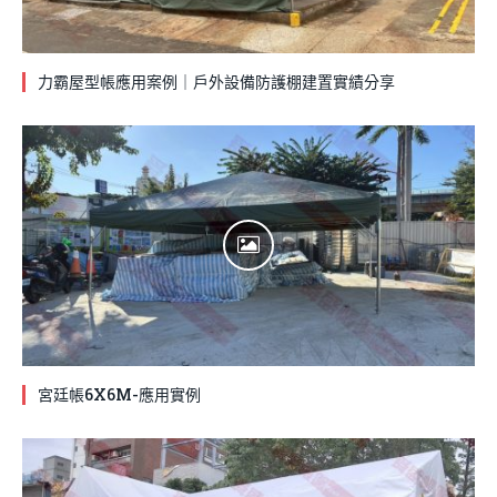
力霸屋型帳應用案例｜戶外設備防護棚建置實績分享
宮廷帳6X6M-應用實例