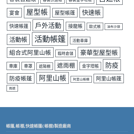
屋型帳
快速帳
宴會
屋型帳篷
戶外活動
快速帳篷
接龍帳
歐式帳
油布沙袋
活動帳篷
活動帳
活動車庫
豪華型屋型帳
組合式阿里山帳
臨時倉儲
防疫
遮雨棚
車庫
車罩
金字塔帳
遮陽棚
阿里山帳
防疫帳蓬
阿里山帳篷
阿里山帳棚
雨遮
帳篷,帳棚,快速帳篷(帳棚)製造廠商