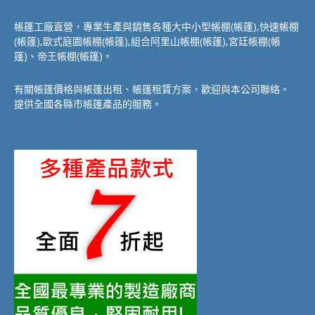
帳篷工廠直營，專業生產與銷售各種大中小型帳棚(帳篷),快速帳棚
(帳篷),歐式庭園帳棚(帳篷),組合阿里山帳棚(帳篷),宮廷帳棚(帳
篷)、帝王帳棚(帳篷)。
有關帳篷價格與帳篷出租、帳篷租賃方案，歡迎與本公司聯絡。
提供全國各縣市帳篷產品的服務。