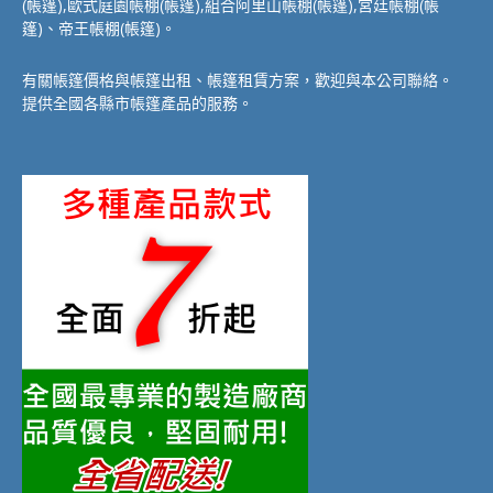
(帳篷),歐式庭園帳棚(帳篷),組合阿里山帳棚(帳篷),宮廷帳棚(帳
篷)、帝王帳棚(帳篷)。
有關帳篷價格與帳篷出租、帳篷租賃方案，歡迎與本公司聯絡。
提供全國各縣市帳篷產品的服務。