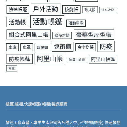
戶外活動
快速帳篷
接龍帳
歐式帳
油布沙袋
活動帳篷
活動帳
活動車庫
豪華型屋型帳
組合式阿里山帳
臨時倉儲
防疫
遮雨棚
車庫
車罩
金字塔帳
遮陽棚
阿里山帳
防疫帳蓬
阿里山帳篷
阿里山帳棚
雨遮
帳篷,帳棚,快速帳篷(帳棚)製造廠商
帳篷工廠直營，專業生產與銷售各種大中小型帳棚(帳篷),快速帳棚