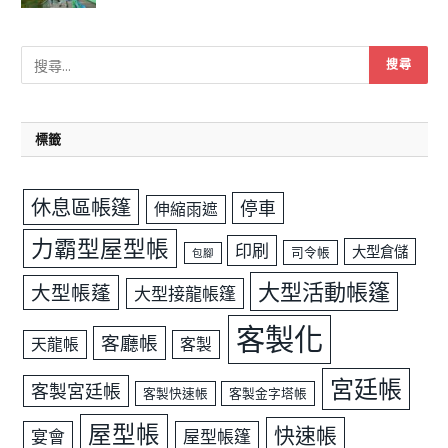
標籤
休息區帳篷
停車
伸縮雨遮
力霸型屋型帳
印刷
大型倉儲
司令帳
包腳
大型活動帳篷
大型帳蓬
大型接龍帳篷
客製化
客廳帳
天龍帳
客製
宮廷帳
客製宮廷帳
客製快速帳
客製金字塔帳
屋型帳
快速帳
宴會
屋型帳篷