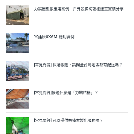
力霸屋型帳應用案例｜戶外設備防護棚建置實績分享
宮廷帳6X6M-應用實例
[常見問答] 採購帳篷，請問全台灣地區都有配送嗎？
[常見問答]帳篷什麼是「力霸結構」？
[常見問答] 可以提供帳篷客製化服務嗎？