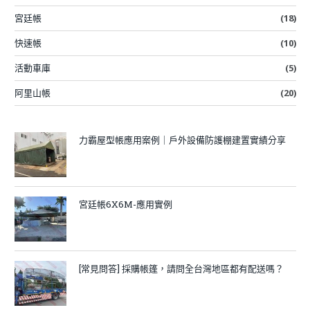
宮廷帳
(18)
快速帳
(10)
活動車庫
(5)
阿里山帳
(20)
力霸屋型帳應用案例｜戶外設備防護棚建置實績分享
宮廷帳6X6M-應用實例
[常見問答] 採購帳篷，請問全台灣地區都有配送嗎？