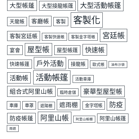
大型活動帳篷
大型帳蓬
大型接龍帳篷
客製化
客廳帳
天龍帳
客製
宮廷帳
客製宮廷帳
客製快速帳
客製金字塔帳
屋型帳
快速帳
宴會
屋型帳篷
戶外活動
快速帳篷
接龍帳
歐式帳
油布沙袋
活動帳篷
活動帳
活動車庫
豪華型屋型帳
組合式阿里山帳
臨時倉儲
防疫
遮雨棚
車庫
車罩
金字塔帳
遮陽棚
阿里山帳
防疫帳蓬
阿里山帳篷
阿里山帳棚
雨遮