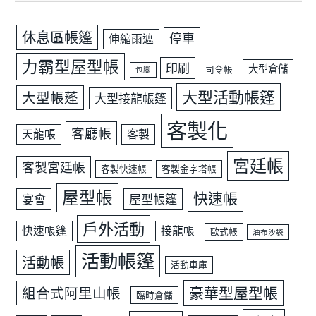
休息區帳篷
停車
伸縮雨遮
力霸型屋型帳
印刷
大型倉儲
司令帳
包腳
大型活動帳篷
大型帳蓬
大型接龍帳篷
客製化
客廳帳
天龍帳
客製
宮廷帳
客製宮廷帳
客製快速帳
客製金字塔帳
屋型帳
快速帳
宴會
屋型帳篷
戶外活動
快速帳篷
接龍帳
歐式帳
油布沙袋
活動帳篷
活動帳
活動車庫
豪華型屋型帳
組合式阿里山帳
臨時倉儲