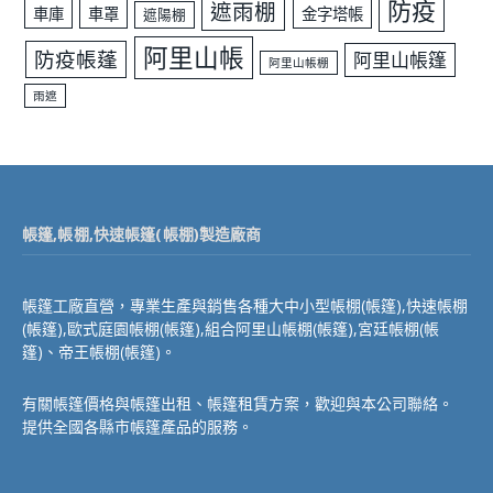
防疫
遮雨棚
車庫
車罩
金字塔帳
遮陽棚
阿里山帳
防疫帳蓬
阿里山帳篷
阿里山帳棚
雨遮
帳篷,帳棚,快速帳篷(帳棚)製造廠商
帳篷工廠直營，專業生產與銷售各種大中小型帳棚(帳篷),快速帳棚
(帳篷),歐式庭園帳棚(帳篷),組合阿里山帳棚(帳篷),宮廷帳棚(帳
篷)、帝王帳棚(帳篷)。
有關帳篷價格與帳篷出租、帳篷租賃方案，歡迎與本公司聯絡。
提供全國各縣市帳篷產品的服務。