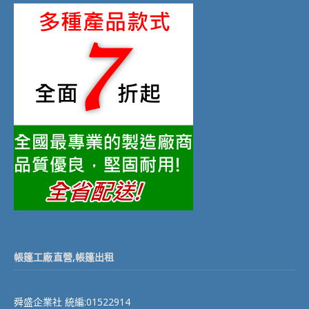
帳篷工廠直營,帳篷出租
舜盛企業社 統編:01522914