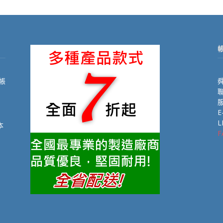
帳
舜
聯
E
L
本
F