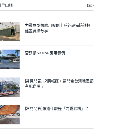
阿里山帳
(20)
力霸屋型帳應用案例｜戶外設備防護棚
建置實績分享
宮廷帳6X6M-應用實例
[常見問答] 採購帳篷，請問全台灣地區都
有配送嗎？
[常見問答]帳篷什麼是「力霸結構」？