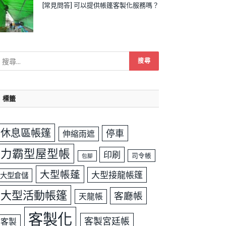
[常見問答] 可以提供帳篷客製化服務嗎？
標籤
休息區帳篷
停車
伸縮雨遮
力霸型屋型帳
印刷
司令帳
包腳
大型帳蓬
大型接龍帳篷
大型倉儲
大型活動帳篷
客廳帳
天龍帳
客製化
客製宮廷帳
客製