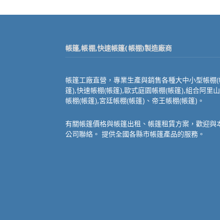
帳篷,帳棚,快速帳篷(帳棚)製造廠商
帳篷工廠直營，專業生產與銷售各種大中小型帳棚(
篷),快速帳棚(帳篷),歐式庭園帳棚(帳篷),組合阿里山
帳棚(帳篷),宮廷帳棚(帳篷)、帝王帳棚(帳篷)。
有關帳篷價格與帳篷出租、帳篷租賃方案，歡迎與
公司聯絡。 提供全國各縣市帳篷產品的服務。