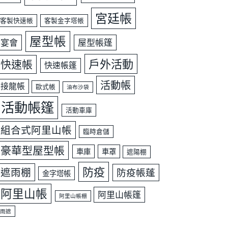
宮廷帳
客製快速帳
客製金字塔帳
屋型帳
宴會
屋型帳篷
戶外活動
快速帳
快速帳篷
活動帳
接龍帳
歐式帳
油布沙袋
活動帳篷
活動車庫
組合式阿里山帳
臨時倉儲
豪華型屋型帳
車庫
車罩
遮陽棚
防疫
遮雨棚
防疫帳蓬
金字塔帳
阿里山帳
阿里山帳篷
阿里山帳棚
雨遮