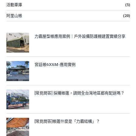
活動車庫
(5)
阿里山帳
(20)
力霸屋型帳應用案例｜戶外設備防護棚建置實績分享
宮廷帳6X6M-應用實例
[常見問答] 採購帳篷，請問全台灣地區都有配送嗎？
[常見問答]帳篷什麼是「力霸結構」？