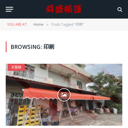
YOU ARE AT:
Home
Posts Tagged "印刷"
»
BROWSING:
印刷
天龍帳