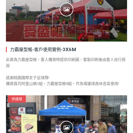
力霸屋型帳-客戶使用實例-3X6M
此案為力霸屋型帳，客人購買時提供印刷圖，客製印刷後由客人自行搭
設
感謝桃園國際女子足球隊!
購買我司阿里山帳3組，力霸屋型帳8組，作為場邊球員休息區使用!
快速帳