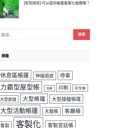
[常見問答] 可以提供帳篷客製化服務嗎？
標籤
休息區帳篷
停車
伸縮雨遮
力霸型屋型帳
印刷
司令帳
包腳
大型帳蓬
大型接龍帳篷
大型倉儲
大型活動帳篷
客廳帳
天龍帳
客製化
客製宮廷帳
客製