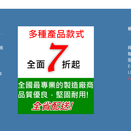
帳
舜
聯
E
L
本
F