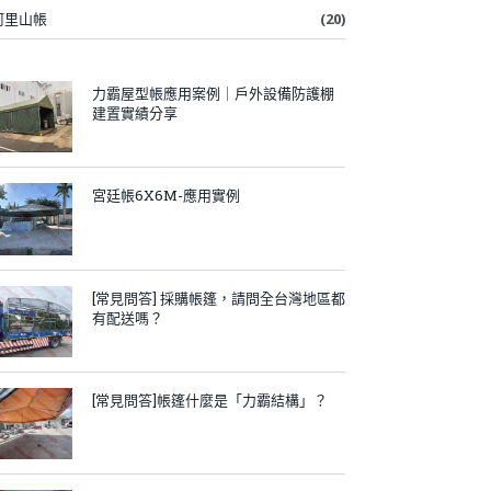
阿里山帳
(20)
力霸屋型帳應用案例｜戶外設備防護棚
建置實績分享
宮廷帳6X6M-應用實例
[常見問答] 採購帳篷，請問全台灣地區都
有配送嗎？
[常見問答]帳篷什麼是「力霸結構」？