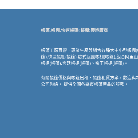
帳篷,帳棚,快速帳篷(帳棚)製造廠商
帳篷工廠直營，專業生產與銷售各種大中小型帳棚(
篷),快速帳棚(帳篷),歐式庭園帳棚(帳篷),組合阿里山
帳棚(帳篷),宮廷帳棚(帳篷)、帝王帳棚(帳篷)。
有關帳篷價格與帳篷出租、帳篷租賃方案，歡迎與
公司聯絡。 提供全國各縣市帳篷產品的服務。