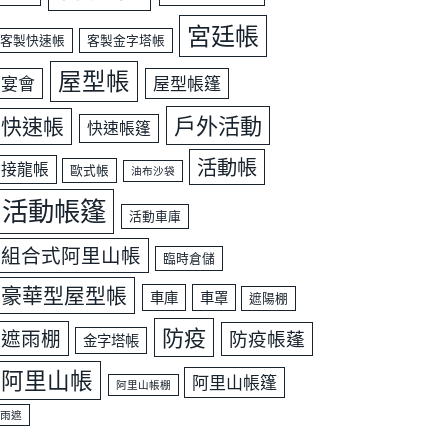
宮廷帳
客製快速帳
客製金字塔帳
屋型帳
宴會
屋型帳篷
戶外活動
快速帳
快速帳篷
活動帳
接龍帳
歐式帳
油布沙袋
活動帳篷
活動車庫
組合式阿里山帳
臨時倉儲
豪華型屋型帳
車庫
車罩
遮陽棚
防疫
遮雨棚
防疫帳蓬
金字塔帳
阿里山帳
阿里山帳篷
阿里山帳棚
雨遮