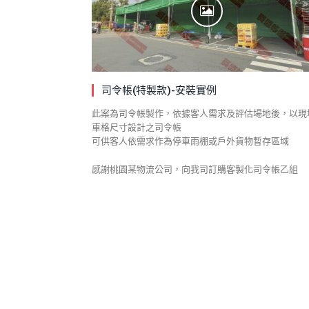
司令帳(特製款)-安裝實例
此案為司令帳製作，依據客人需求及評估場地後，以現
車格尺寸設計之司令帳
可供客人依需求作為停車雨棚或戶外貨物暫存區域
感謝桃園某物流公司，向我司訂購客製化司令帳乙組