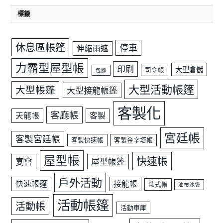
標籤
休息區帳篷
停車
伸縮雨遮
力霸型屋型帳
印刷
大型倉儲
司令帳
包腳
大型活動帳篷
大型帳蓬
大型接龍帳篷
客製化
客廳帳
天龍帳
客製
宮廷帳
客製宮廷帳
客製快速帳
客製金字塔帳
屋型帳
快速帳
宴會
屋型帳篷
戶外活動
快速帳篷
接龍帳
歐式帳
油布沙袋
活動帳篷
活動帳
活動車庫