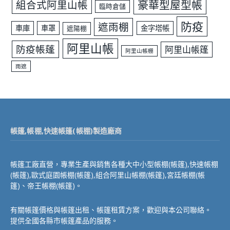
豪華型屋型帳
組合式阿里山帳
臨時倉儲
防疫
遮雨棚
車庫
車罩
金字塔帳
遮陽棚
阿里山帳
防疫帳蓬
阿里山帳篷
阿里山帳棚
雨遮
帳篷,帳棚,快速帳篷(帳棚)製造廠商
帳篷工廠直營，專業生產與銷售各種大中小型帳棚(帳篷),快速帳棚
(帳篷),歐式庭園帳棚(帳篷),組合阿里山帳棚(帳篷),宮廷帳棚(帳
篷)、帝王帳棚(帳篷)。
有關帳篷價格與帳篷出租、帳篷租賃方案，歡迎與本公司聯絡。
提供全國各縣市帳篷產品的服務。