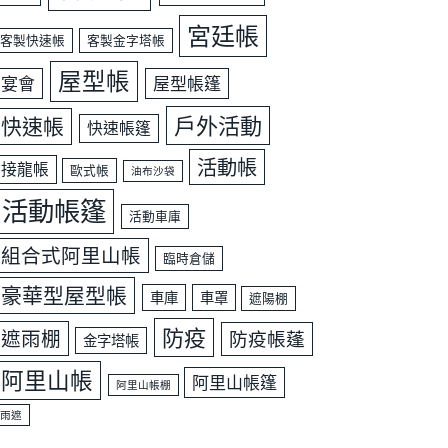
宮廷帳
客製快速帳
客製金字塔帳
屋型帳
宴會
屋型帳篷
戶外活動
快速帳
快速帳篷
活動帳
接龍帳
歐式帳
油布沙袋
活動帳篷
活動車庫
組合式阿里山帳
臨時倉儲
豪華型屋型帳
車庫
車罩
遮陽棚
防疫
遮雨棚
防疫帳蓬
金字塔帳
阿里山帳
阿里山帳篷
阿里山帳棚
雨遮