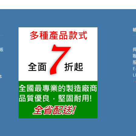
帳
舜
聯
E
L
本
F