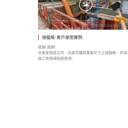
接龍帳-客戶使用實例
感謝! 感謝!
台南某營造公司，向我司購買客製尺寸之接龍帳，作為
個工地現場雨遮使用!