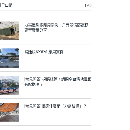
阿里山帳
(20)
力霸屋型帳應用案例｜戶外設備防護棚
建置實績分享
宮廷帳6X6M-應用實例
[常見問答] 採購帳篷，請問全台灣地區都
有配送嗎？
[常見問答]帳篷什麼是「力霸結構」？