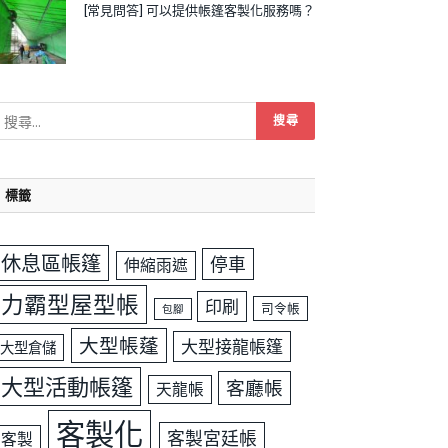
[常見問答] 可以提供帳篷客製化服務嗎？
標籤
休息區帳篷
停車
伸縮雨遮
力霸型屋型帳
印刷
司令帳
包腳
大型帳蓬
大型接龍帳篷
大型倉儲
大型活動帳篷
客廳帳
天龍帳
客製化
客製宮廷帳
客製