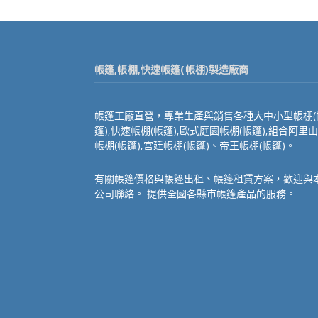
帳篷,帳棚,快速帳篷(帳棚)製造廠商
帳篷工廠直營，專業生產與銷售各種大中小型帳棚(
篷),快速帳棚(帳篷),歐式庭園帳棚(帳篷),組合阿里山
帳棚(帳篷),宮廷帳棚(帳篷)、帝王帳棚(帳篷)。
有關帳篷價格與帳篷出租、帳篷租賃方案，歡迎與
公司聯絡。 提供全國各縣市帳篷產品的服務。