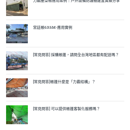
力霸屋型帳應用案例｜戶外設備防護棚建置實績分享
宮廷帳6X6M-應用實例
[常見問答] 採購帳篷，請問全台灣地區都有配送嗎？
[常見問答]帳篷什麼是「力霸結構」？
[常見問答] 可以提供帳篷客製化服務嗎？