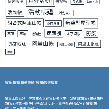
戶外活動
快速帳篷
接龍帳
歐式帳
油布沙袋
活動帳篷
活動帳
活動車庫
豪華型屋型帳
組合式阿里山帳
臨時倉儲
防疫
遮雨棚
車庫
車罩
金字塔帳
遮陽棚
阿里山帳
防疫帳蓬
阿里山帳篷
阿里山帳棚
雨遮
帳篷,帳棚,快速帳篷(帳棚)製造廠商
帳篷工廠直營，專業生產與銷售各種大中小型帳棚(帳篷),快速帳棚
(帳篷),歐式庭園帳棚(帳篷),組合阿里山帳棚(帳篷),宮廷帳棚(帳
篷)、帝王帳棚(帳篷)。