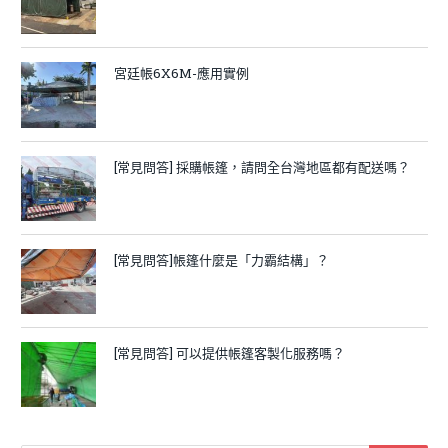
宮廷帳6X6M-應用實例
[常見問答] 採購帳篷，請問全台灣地區都有配送嗎？
[常見問答]帳篷什麼是「力霸結構」？
[常見問答] 可以提供帳篷客製化服務嗎？