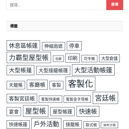
標籤
休息區帳篷
停車
伸縮雨遮
力霸型屋型帳
印刷
大型倉儲
司令帳
包腳
大型活動帳篷
大型帳蓬
大型接龍帳篷
客製化
客廳帳
天龍帳
客製
宮廷帳
客製宮廷帳
客製快速帳
客製金字塔帳
屋型帳
快速帳
宴會
屋型帳篷
戶外活動
快速帳篷
接龍帳
歐式帳
油布沙袋