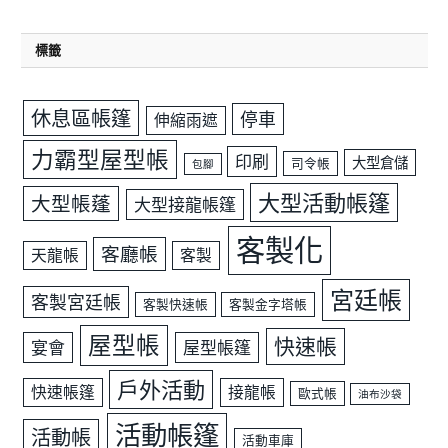
標籤
休息區帳篷
停車
伸縮雨遮
力霸型屋型帳
印刷
大型倉儲
司令帳
包腳
大型活動帳篷
大型帳蓬
大型接龍帳篷
客製化
客廳帳
天龍帳
客製
宮廷帳
客製宮廷帳
客製快速帳
客製金字塔帳
屋型帳
快速帳
宴會
屋型帳篷
戶外活動
快速帳篷
接龍帳
歐式帳
油布沙袋
活動帳篷
活動帳
活動車庫