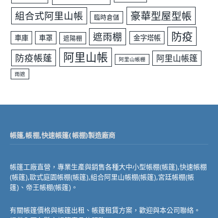
豪華型屋型帳
組合式阿里山帳
臨時倉儲
防疫
遮雨棚
車庫
車罩
金字塔帳
遮陽棚
阿里山帳
防疫帳蓬
阿里山帳篷
阿里山帳棚
雨遮
帳篷,帳棚,快速帳篷(帳棚)製造廠商
帳篷工廠直營，專業生產與銷售各種大中小型帳棚(帳篷),快速帳棚
(帳篷),歐式庭園帳棚(帳篷),組合阿里山帳棚(帳篷),宮廷帳棚(帳
篷)、帝王帳棚(帳篷)。
有關帳篷價格與帳篷出租、帳篷租賃方案，歡迎與本公司聯絡。