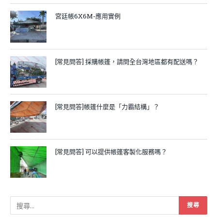
宮廷帳6X6M-應用實例
[常見問答] 採購帳篷，請問全台灣地區都有配送嗎？
[常見問答]帳篷什麼是「力霸結構」？
[常見問答] 可以提供帳篷客製化服務嗎？