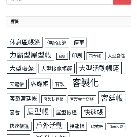
標籤
休息區帳篷
停車
伸縮雨遮
力霸型屋型帳
印刷
大型倉儲
司令帳
包腳
大型活動帳篷
大型帳蓬
大型接龍帳篷
客製化
客廳帳
天龍帳
客製
宮廷帳
客製宮廷帳
客製快速帳
客製金字塔帳
屋型帳
快速帳
宴會
屋型帳篷
戶外活動
快速帳篷
接龍帳
歐式帳
油布沙袋