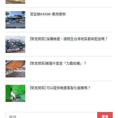
宮廷帳6X6M-應用實例
[常見問答] 採購帳篷，請問全台灣地區都有配送嗎？
[常見問答]帳篷什麼是「力霸結構」？
[常見問答] 可以提供帳篷客製化服務嗎？