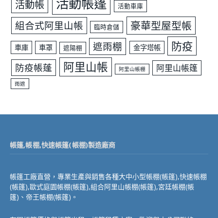
活動帳篷
活動帳
活動車庫
豪華型屋型帳
組合式阿里山帳
臨時倉儲
防疫
遮雨棚
車庫
車罩
金字塔帳
遮陽棚
阿里山帳
防疫帳蓬
阿里山帳篷
阿里山帳棚
雨遮
帳篷,帳棚,快速帳篷(帳棚)製造廠商
帳篷工廠直營，專業生產與銷售各種大中小型帳棚(帳篷),快速帳棚
(帳篷),歐式庭園帳棚(帳篷),組合阿里山帳棚(帳篷),宮廷帳棚(帳
篷)、帝王帳棚(帳篷)。