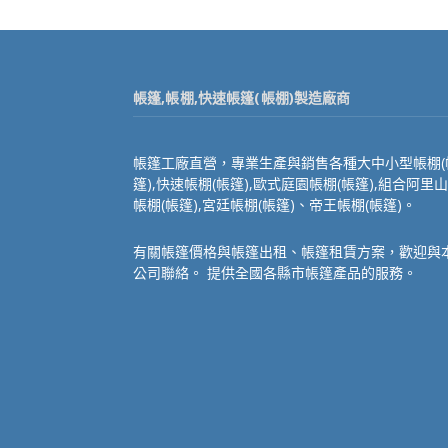
帳篷,帳棚,快速帳篷(帳棚)製造廠商
帳篷工廠直營，專業生產與銷售各種大中小型帳棚(
篷),快速帳棚(帳篷),歐式庭園帳棚(帳篷),組合阿里山
帳棚(帳篷),宮廷帳棚(帳篷)、帝王帳棚(帳篷)。
有關帳篷價格與帳篷出租、帳篷租賃方案，歡迎與
公司聯絡。 提供全國各縣市帳篷產品的服務。