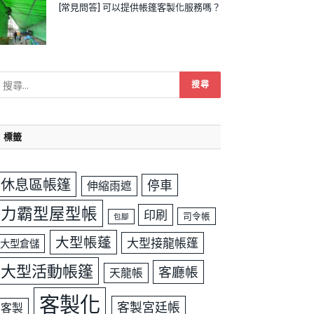
[常見問答] 可以提供帳篷客製化服務嗎？
標籤
休息區帳篷
停車
伸縮雨遮
力霸型屋型帳
印刷
司令帳
包腳
大型帳蓬
大型接龍帳篷
大型倉儲
大型活動帳篷
客廳帳
天龍帳
客製化
客製宮廷帳
客製