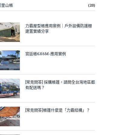
阿里山帳
(20)
力霸屋型帳應用案例｜戶外設備防護棚
建置實績分享
宮廷帳6X6M-應用實例
[常見問答] 採購帳篷，請問全台灣地區都
有配送嗎？
[常見問答]帳篷什麼是「力霸結構」？