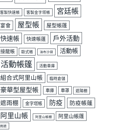
宮廷帳
客製快速帳
客製金字塔帳
屋型帳
宴會
屋型帳篷
戶外活動
快速帳
快速帳篷
活動帳
接龍帳
歐式帳
油布沙袋
活動帳篷
活動車庫
組合式阿里山帳
臨時倉儲
豪華型屋型帳
車庫
車罩
遮陽棚
防疫
遮雨棚
防疫帳蓬
金字塔帳
阿里山帳
阿里山帳篷
阿里山帳棚
雨遮