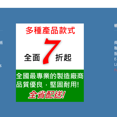
帳
舜
聯
E
L
本
F