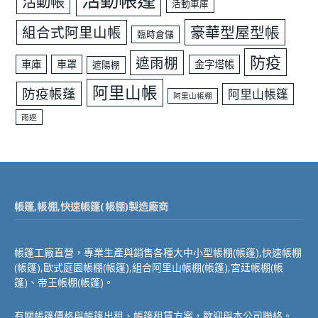
活動帳篷
活動帳
活動車庫
豪華型屋型帳
組合式阿里山帳
臨時倉儲
防疫
遮雨棚
車庫
車罩
金字塔帳
遮陽棚
阿里山帳
防疫帳蓬
阿里山帳篷
阿里山帳棚
雨遮
帳篷,帳棚,快速帳篷(帳棚)製造廠商
帳篷工廠直營，專業生產與銷售各種大中小型帳棚(帳篷),快速帳棚
(帳篷),歐式庭園帳棚(帳篷),組合阿里山帳棚(帳篷),宮廷帳棚(帳
篷)、帝王帳棚(帳篷)。
有關帳篷價格與帳篷出租、帳篷租賃方案，歡迎與本公司聯絡。