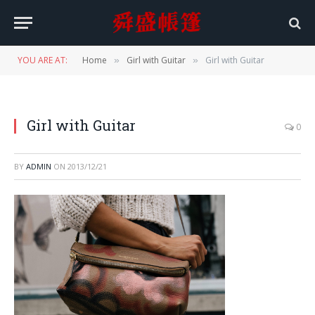
YOU ARE AT:
Home
Girl with Guitar
Girl with Guitar
»
»
Girl with Guitar
0
BY
ADMIN
ON
2013/12/21