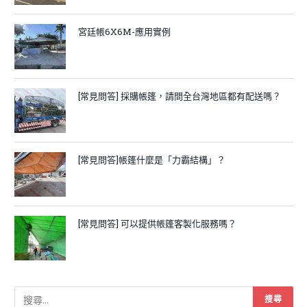
宮廷帳6X6M-應用實例
[常見問答] 採購帳篷，請問全台灣地區都有配送嗎？
[常見問答]帳篷什麼是「力霸結構」？
[常見問答] 可以提供帳篷客製化服務嗎？