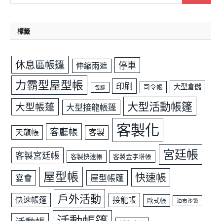
標籤
休息區帳篷
停車
伸縮雨遮
力霸型屋型帳
印刷
大型倉儲
司令帳
包腳
大型活動帳篷
大型帳蓬
大型接龍帳篷
客製化
客廳帳
天龍帳
客製
宮廷帳
客製宮廷帳
客製快速帳
客製金字塔帳
屋型帳
快速帳
宴會
屋型帳篷
戶外活動
快速帳篷
接龍帳
歐式帳
油布沙袋