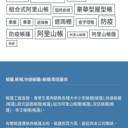
豪華型屋型帳
組合式阿里山帳
臨時倉儲
防疫
遮雨棚
車庫
車罩
金字塔帳
遮陽棚
阿里山帳
防疫帳蓬
阿里山帳篷
阿里山帳棚
雨遮
帳篷,帳棚,快速帳篷(帳棚)製造廠商
帳篷工廠直營，專業生產與銷售各種大中小型帳棚(帳篷),快速帳棚
(帳篷),歐式庭園帳棚(帳篷),組合阿里山帳棚(帳篷),宮廷帳棚(帳
篷)、帝王帳棚(帳篷)。
有關帳篷價格與帳篷出租、帳篷租賃方案，歡迎與本公司聯絡。