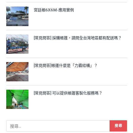
宮廷帳6X6M-應用實例
[常見問答] 採購帳篷，請問全台灣地區都有配送嗎？
[常見問答]帳篷什麼是「力霸結構」？
[常見問答] 可以提供帳篷客製化服務嗎？