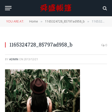
YOU ARE AT:
Home
1165324728_85797ad958_b
1165324728_85797ad958_b
»
»
1165324728_85797ad958_b
0
BY
ADMIN
ON
2013/12/21