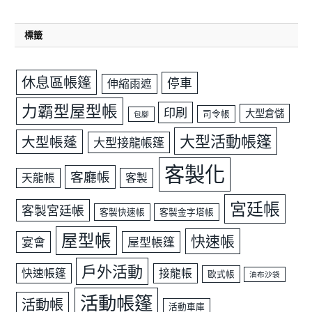
標籤
休息區帳篷
停車
伸縮雨遮
力霸型屋型帳
印刷
大型倉儲
司令帳
包腳
大型活動帳篷
大型帳蓬
大型接龍帳篷
客製化
客廳帳
天龍帳
客製
宮廷帳
客製宮廷帳
客製快速帳
客製金字塔帳
屋型帳
快速帳
宴會
屋型帳篷
戶外活動
快速帳篷
接龍帳
歐式帳
油布沙袋
活動帳篷
活動帳
活動車庫