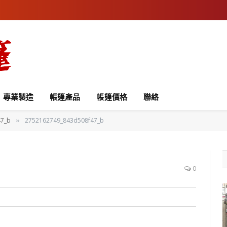
專業製造
帳篷產品
帳篷價格
聯絡
47_b
2752162749_843d508f47_b
»
0