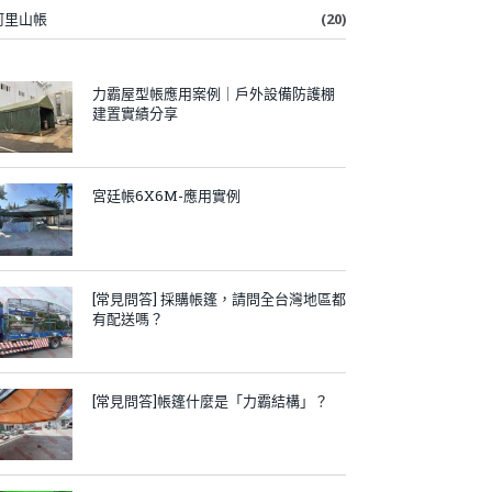
阿里山帳
(20)
力霸屋型帳應用案例｜戶外設備防護棚
建置實績分享
宮廷帳6X6M-應用實例
[常見問答] 採購帳篷，請問全台灣地區都
有配送嗎？
[常見問答]帳篷什麼是「力霸結構」？