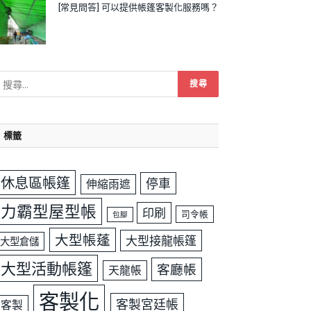
[常見問答] 可以提供帳篷客製化服務嗎？
標籤
休息區帳篷
停車
伸縮雨遮
力霸型屋型帳
印刷
司令帳
包腳
大型帳蓬
大型接龍帳篷
大型倉儲
大型活動帳篷
客廳帳
天龍帳
客製化
客製宮廷帳
客製