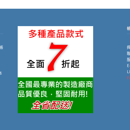
帳
舜
聯
E
L
本
F