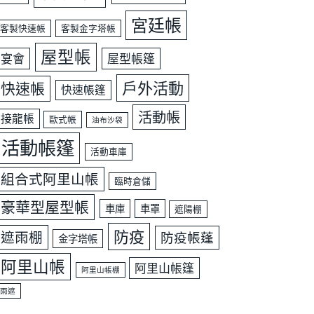
宮廷帳
客製快速帳
客製金字塔帳
屋型帳
宴會
屋型帳篷
戶外活動
快速帳
快速帳篷
活動帳
接龍帳
歐式帳
油布沙袋
活動帳篷
活動車庫
組合式阿里山帳
臨時倉儲
豪華型屋型帳
車庫
車罩
遮陽棚
防疫
遮雨棚
防疫帳蓬
金字塔帳
阿里山帳
阿里山帳篷
阿里山帳棚
雨遮