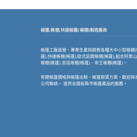
帳篷,帳棚,快速帳篷(帳棚)製造廠商
帳篷工廠直營，專業生產與銷售各種大中小型帳棚(
篷),快速帳棚(帳篷),歐式庭園帳棚(帳篷),組合阿里山
帳棚(帳篷),宮廷帳棚(帳篷)、帝王帳棚(帳篷)。
有關帳篷價格與帳篷出租、帳篷租賃方案，歡迎與
公司聯絡。 提供全國各縣市帳篷產品的服務。