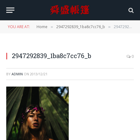
YOU ARE AT:
Home
2947292839_1ba8c7cc76_b
2947292839_1ba8c7cc76_b
»
»
2947292839_1ba8c7cc76_b
0
BY
ADMIN
ON
2013/12/21