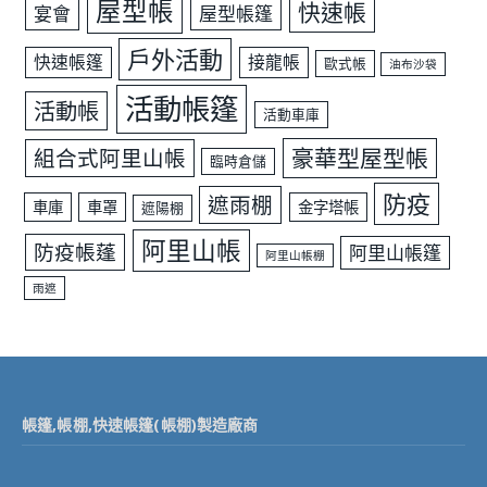
屋型帳
快速帳
宴會
屋型帳篷
戶外活動
快速帳篷
接龍帳
歐式帳
油布沙袋
活動帳篷
活動帳
活動車庫
豪華型屋型帳
組合式阿里山帳
臨時倉儲
防疫
遮雨棚
車庫
車罩
金字塔帳
遮陽棚
阿里山帳
防疫帳蓬
阿里山帳篷
阿里山帳棚
雨遮
帳篷,帳棚,快速帳篷(帳棚)製造廠商