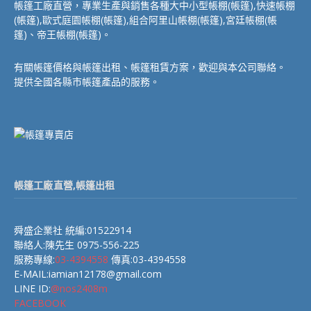
帳篷工廠直營，專業生產與銷售各種大中小型帳棚(帳篷),快速帳棚
(帳篷),歐式庭園帳棚(帳篷),組合阿里山帳棚(帳篷),宮廷帳棚(帳
篷)、帝王帳棚(帳篷)。
有關帳篷價格與帳篷出租、帳篷租賃方案，歡迎與本公司聯絡。
提供全國各縣市帳篷產品的服務。
帳篷工廠直營,帳篷出租
舜盛企業社 統編:01522914
聯絡人:陳先生 0975-556-225
服務專線:
03-4394558
傳真:03-4394558
E-MAIL:iamian12178@gmail.com
LINE ID:
@nos2408m
FACEBOOK