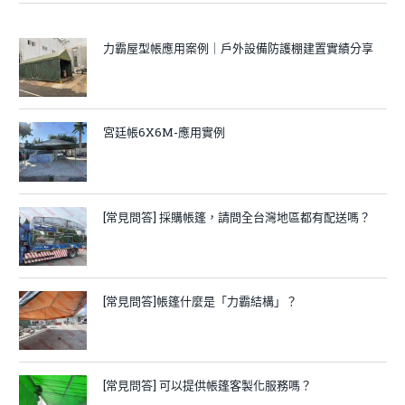
力霸屋型帳應用案例｜戶外設備防護棚建置實績分享
宮廷帳6X6M-應用實例
[常見問答] 採購帳篷，請問全台灣地區都有配送嗎？
[常見問答]帳篷什麼是「力霸結構」？
[常見問答] 可以提供帳篷客製化服務嗎？