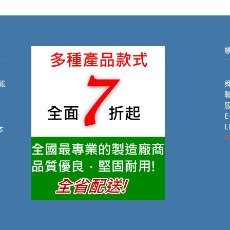
帳
舜
聯
E
L
本
F