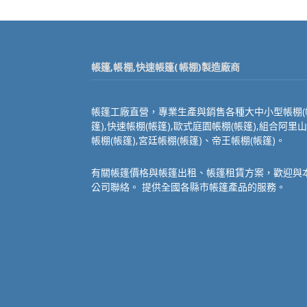
帳篷,帳棚,快速帳篷(帳棚)製造廠商
帳篷工廠直營，專業生產與銷售各種大中小型帳棚(
篷),快速帳棚(帳篷),歐式庭園帳棚(帳篷),組合阿里山
帳棚(帳篷),宮廷帳棚(帳篷)、帝王帳棚(帳篷)。
有關帳篷價格與帳篷出租、帳篷租賃方案，歡迎與
公司聯絡。 提供全國各縣市帳篷產品的服務。