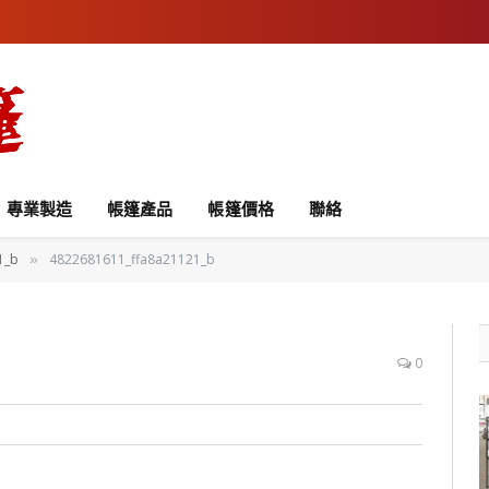
專業製造
帳篷產品
帳篷價格
聯絡
1_b
4822681611_ffa8a21121_b
»
0