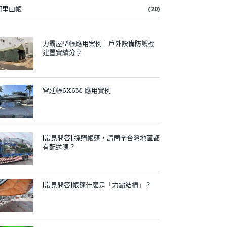
阿里山帳
(20)
力霸屋型帳應用案例｜戶外設備防護棚
建置實績分享
宮廷帳6X6M-應用實例
[常見問答] 採購帳篷，請問全台灣地區都
有配送嗎？
[常見問答]帳篷什麼是「力霸結構」？