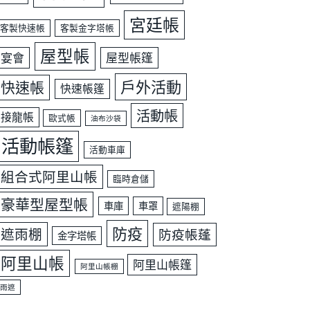
宮廷帳
客製快速帳
客製金字塔帳
屋型帳
宴會
屋型帳篷
戶外活動
快速帳
快速帳篷
活動帳
接龍帳
歐式帳
油布沙袋
活動帳篷
活動車庫
組合式阿里山帳
臨時倉儲
豪華型屋型帳
車庫
車罩
遮陽棚
防疫
遮雨棚
防疫帳蓬
金字塔帳
阿里山帳
阿里山帳篷
阿里山帳棚
雨遮