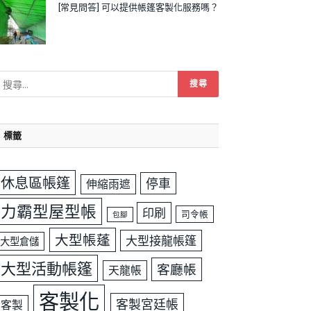
[常見問答] 可以提供帳篷客製化服務嗎？
標籤
休息區帳篷
停車
伸縮雨遮
力霸型屋型帳
印刷
司令帳
包腳
大型帳蓬
大型接龍帳篷
大型倉儲
大型活動帳篷
客廳帳
天龍帳
客製化
客製宮廷帳
客製