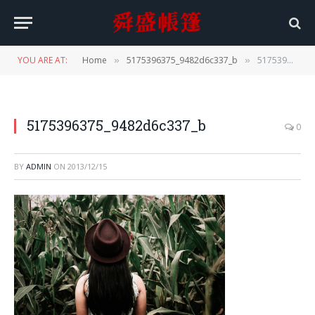
YOU ARE AT:
Home
5175396375_9482d6c337_b
5175396375_9482d6c337_b
»
»
5175396375_9482d6c337_b
0
BY
ADMIN
ON
2013/12/15