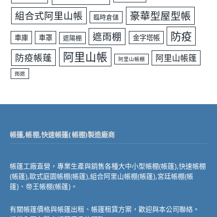
豪華型屋型帳
組合式阿里山帳
臨時倉儲
防疫
遮雨棚
車庫
車罩
金字塔帳
遮陽棚
阿里山帳
防疫帳蓬
阿里山帳篷
阿里山帳棚
雨遮
帳篷,帳棚,快速帳篷(帳棚)製造廠商
帳篷工廠直營，專業生產與銷售各種大中小型帳棚(帳篷),快速帳棚
(帳篷),歐式庭園帳棚(帳篷),組合阿里山帳棚(帳篷),宮廷帳棚(帳
篷)、帝王帳棚(帳篷)。
有關帳篷價格與帳篷出租、帳篷租賃方案，歡迎與本公司聯絡。