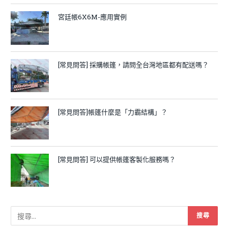
宮廷帳6X6M-應用實例
[常見問答] 採購帳篷，請問全台灣地區都有配送嗎？
[常見問答]帳篷什麼是「力霸結構」？
[常見問答] 可以提供帳篷客製化服務嗎？