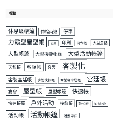
標籤
休息區帳篷
停車
伸縮雨遮
力霸型屋型帳
印刷
大型倉儲
司令帳
包腳
大型活動帳篷
大型帳蓬
大型接龍帳篷
客製化
客廳帳
天龍帳
客製
宮廷帳
客製宮廷帳
客製快速帳
客製金字塔帳
屋型帳
快速帳
宴會
屋型帳篷
戶外活動
快速帳篷
接龍帳
歐式帳
油布沙袋
活動帳篷
活動帳
活動車庫