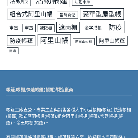
活動帳篷
活動帳
活動車庫
豪華型屋型帳
組合式阿里山帳
臨時倉儲
防疫
遮雨棚
車庫
車罩
金字塔帳
遮陽棚
阿里山帳
防疫帳蓬
阿里山帳篷
阿里山帳棚
雨遮
帳篷,帳棚,快速帳篷(帳棚)製造廠商
帳篷工廠直營，專業生產與銷售各種大中小型帳棚(帳篷),快速帳棚
(帳篷),歐式庭園帳棚(帳篷),組合阿里山帳棚(帳篷),宮廷帳棚(帳
篷)、帝王帳棚(帳篷)。
有關帳篷價格與帳篷出租、帳篷租賃方案，歡迎與本公司聯絡。