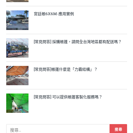
宮廷帳6X6M-應用實例
[常見問答] 採購帳篷，請問全台灣地區都有配送嗎？
[常見問答]帳篷什麼是「力霸結構」？
[常見問答] 可以提供帳篷客製化服務嗎？