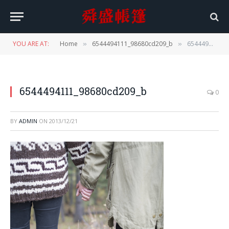
YOU ARE AT:
Home
6544494111_98680cd209_b
6544494111_98680cd209_b
»
»
6544494111_98680cd209_b
0
BY
ADMIN
ON
2013/12/21