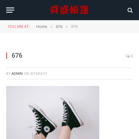
YOU ARE AT:
Home
676
676
»
»
676
0
BY
ADMIN
ON
2015/03/21