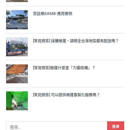
宮廷帳6X6M-應用實例
[常見問答] 採購帳篷，請問全台灣地區都有配送嗎？
[常見問答]帳篷什麼是「力霸結構」？
[常見問答] 可以提供帳篷客製化服務嗎？