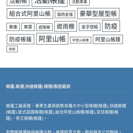
活動帳篷
活動帳
活動車庫
豪華型屋型帳
組合式阿里山帳
臨時倉儲
防疫
遮雨棚
車庫
車罩
金字塔帳
遮陽棚
阿里山帳
防疫帳蓬
阿里山帳篷
阿里山帳棚
雨遮
帳篷,帳棚,快速帳篷(帳棚)製造廠商
帳篷工廠直營，專業生產與銷售各種大中小型帳棚(帳篷),快速帳棚
(帳篷),歐式庭園帳棚(帳篷),組合阿里山帳棚(帳篷),宮廷帳棚(帳
篷)、帝王帳棚(帳篷)。
有關帳篷價格與帳篷出租、帳篷租賃方案，歡迎與本公司聯絡。