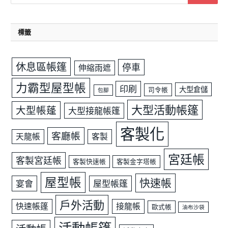
標籤
休息區帳篷
停車
伸縮雨遮
力霸型屋型帳
印刷
大型倉儲
司令帳
包腳
大型活動帳篷
大型帳蓬
大型接龍帳篷
客製化
客廳帳
天龍帳
客製
宮廷帳
客製宮廷帳
客製快速帳
客製金字塔帳
屋型帳
快速帳
宴會
屋型帳篷
戶外活動
快速帳篷
接龍帳
歐式帳
油布沙袋