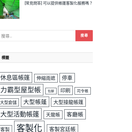
[常見問答] 可以提供帳篷客製化服務嗎？
標籤
休息區帳篷
停車
伸縮雨遮
力霸型屋型帳
印刷
司令帳
包腳
大型帳蓬
大型接龍帳篷
大型倉儲
大型活動帳篷
客廳帳
天龍帳
客製化
客製宮廷帳
客製