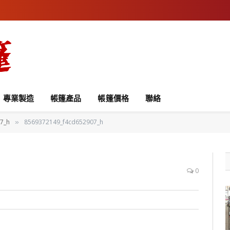
專業製造
帳篷產品
帳篷價格
聯絡
7_h
8569372149_f4cd652907_h
»
0