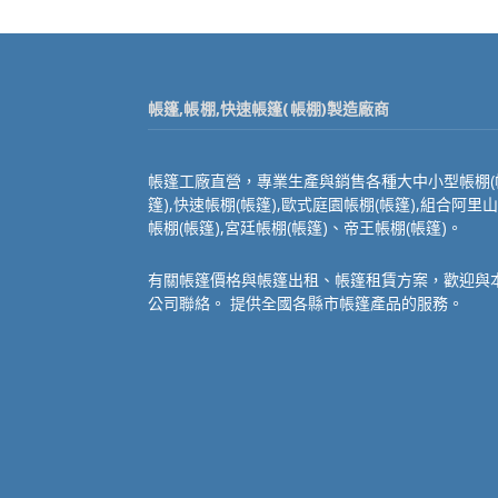
帳篷,帳棚,快速帳篷(帳棚)製造廠商
帳篷工廠直營，專業生產與銷售各種大中小型帳棚(
篷),快速帳棚(帳篷),歐式庭園帳棚(帳篷),組合阿里山
帳棚(帳篷),宮廷帳棚(帳篷)、帝王帳棚(帳篷)。
有關帳篷價格與帳篷出租、帳篷租賃方案，歡迎與
公司聯絡。 提供全國各縣市帳篷產品的服務。