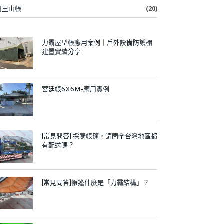
阿里山帳
(20)
力霸屋型帳應用案例｜戶外設備防護棚
建置實績分享
宮廷帳6X6M-應用實例
[常見問答] 採購帳篷，請問全台灣地區都
有配送嗎？
[常見問答]帳篷什麼是「力霸結構」？