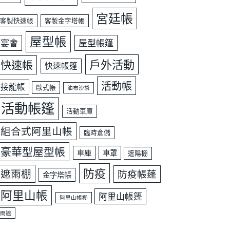
宮廷帳
客製快速帳
客製金字塔帳
屋型帳
宴會
屋型帳篷
戶外活動
快速帳
快速帳篷
活動帳
接龍帳
歐式帳
油布沙袋
活動帳篷
活動車庫
組合式阿里山帳
臨時倉儲
豪華型屋型帳
車庫
車罩
遮陽棚
防疫
遮雨棚
防疫帳蓬
金字塔帳
阿里山帳
阿里山帳篷
阿里山帳棚
雨遮