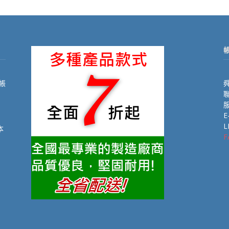
帳
舜
聯
E
L
本
F