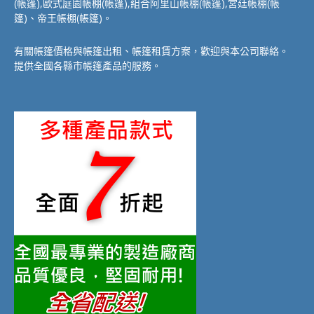
(帳篷),歐式庭園帳棚(帳篷),組合阿里山帳棚(帳篷),宮廷帳棚(帳
篷)、帝王帳棚(帳篷)。
有關帳篷價格與帳篷出租、帳篷租賃方案，歡迎與本公司聯絡。
提供全國各縣市帳篷產品的服務。