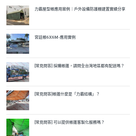
力霸屋型帳應用案例｜戶外設備防護棚建置實績分享
宮廷帳6X6M-應用實例
[常見問答] 採購帳篷，請問全台灣地區都有配送嗎？
[常見問答]帳篷什麼是「力霸結構」？
[常見問答] 可以提供帳篷客製化服務嗎？