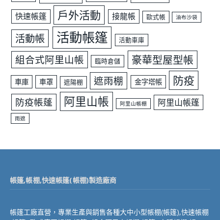
戶外活動
快速帳篷
接龍帳
歐式帳
油布沙袋
活動帳篷
活動帳
活動車庫
豪華型屋型帳
組合式阿里山帳
臨時倉儲
防疫
遮雨棚
車庫
車罩
金字塔帳
遮陽棚
阿里山帳
防疫帳蓬
阿里山帳篷
阿里山帳棚
雨遮
帳篷,帳棚,快速帳篷(帳棚)製造廠商
帳篷工廠直營，專業生產與銷售各種大中小型帳棚(帳篷),快速帳棚