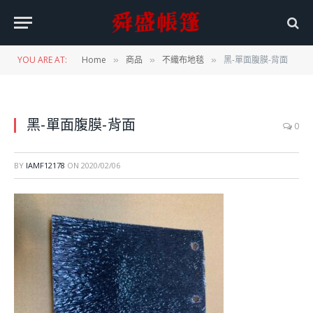
YOU ARE AT:
Home
商品
不織布地毯
黑-單面腹膜-背面
»
»
»
黑-單面腹膜-背面
0
BY
IAMF12178
ON
2020/02/06