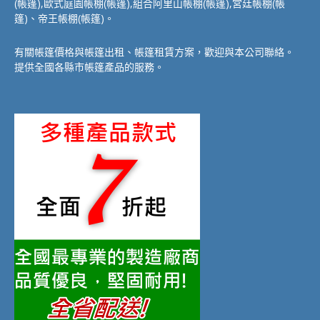
(帳篷),歐式庭園帳棚(帳篷),組合阿里山帳棚(帳篷),宮廷帳棚(帳
篷)、帝王帳棚(帳篷)。
有關帳篷價格與帳篷出租、帳篷租賃方案，歡迎與本公司聯絡。
提供全國各縣市帳篷產品的服務。