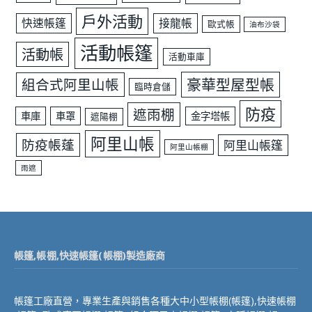
戶外活動
快速帳篷
接龍帳
歐式帳
油布沙袋
活動帳篷
活動帳
活動車庫
豪華型屋型帳
組合式阿里山帳
臨時倉儲
防疫
遮雨棚
車庫
車罩
金字塔帳
遮陽棚
阿里山帳
防疫帳蓬
阿里山帳篷
阿里山帳棚
雨遮
帳篷,帳棚,快速帳篷(帳棚)製造廠商
帳篷工廠直營，專業生產與銷售各種大中小型帳棚(帳篷),快速帳棚