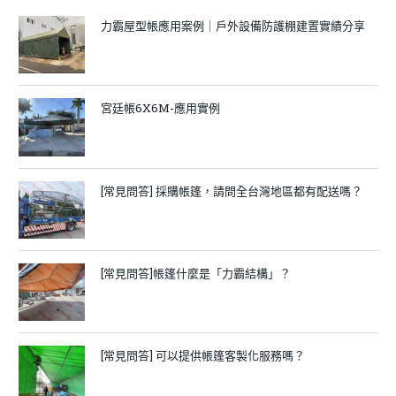
力霸屋型帳應用案例｜戶外設備防護棚建置實績分享
宮廷帳6X6M-應用實例
[常見問答] 採購帳篷，請問全台灣地區都有配送嗎？
[常見問答]帳篷什麼是「力霸結構」？
[常見問答] 可以提供帳篷客製化服務嗎？