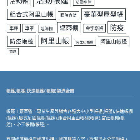
活動帳篷
活動帳
活動車庫
豪華型屋型帳
組合式阿里山帳
臨時倉儲
防疫
遮雨棚
車庫
車罩
金字塔帳
遮陽棚
阿里山帳
防疫帳蓬
阿里山帳篷
阿里山帳棚
雨遮
帳篷,帳棚,快速帳篷(帳棚)製造廠商
帳篷工廠直營，專業生產與銷售各種大中小型帳棚(帳篷),快速帳棚
(帳篷),歐式庭園帳棚(帳篷),組合阿里山帳棚(帳篷),宮廷帳棚(帳
篷)、帝王帳棚(帳篷)。
有關帳篷價格與帳篷出租、帳篷租賃方案，歡迎與本公司聯絡。