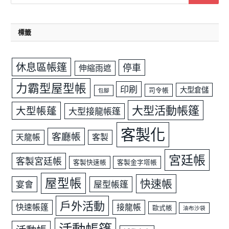
標籤
休息區帳篷
停車
伸縮雨遮
力霸型屋型帳
印刷
大型倉儲
司令帳
包腳
大型活動帳篷
大型帳蓬
大型接龍帳篷
客製化
客廳帳
天龍帳
客製
宮廷帳
客製宮廷帳
客製快速帳
客製金字塔帳
屋型帳
快速帳
宴會
屋型帳篷
戶外活動
快速帳篷
接龍帳
歐式帳
油布沙袋