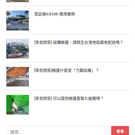
宮廷帳6X6M-應用實例
[常見問答] 採購帳篷，請問全台灣地區都有配送嗎？
[常見問答]帳篷什麼是「力霸結構」？
[常見問答] 可以提供帳篷客製化服務嗎？