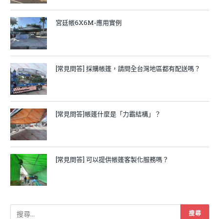
宮廷帳6X6M-應用實例
[常見問答] 採購帳篷，請問全台灣地區都有配送嗎？
[常見問答]帳篷什麼是「力霸結構」？
[常見問答] 可以提供帳篷客製化服務嗎？