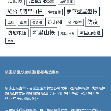
活動帳篷
活動帳
活動車庫
豪華型屋型帳
組合式阿里山帳
臨時倉儲
防疫
遮雨棚
車庫
車罩
金字塔帳
遮陽棚
阿里山帳
防疫帳蓬
阿里山帳篷
阿里山帳棚
雨遮
帳篷,帳棚,快速帳篷(帳棚)製造廠商
帳篷工廠直營，專業生產與銷售各種大中小型帳棚(帳篷),快速帳棚
(帳篷),歐式庭園帳棚(帳篷),組合阿里山帳棚(帳篷),宮廷帳棚(帳
篷)、帝王帳棚(帳篷)。
有關帳篷價格與帳篷出租、帳篷租賃方案，歡迎與本公司聯絡。