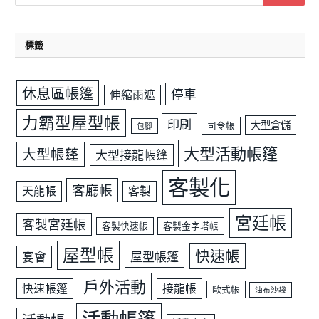
標籤
休息區帳篷
停車
伸縮雨遮
力霸型屋型帳
印刷
大型倉儲
司令帳
包腳
大型活動帳篷
大型帳蓬
大型接龍帳篷
客製化
客廳帳
天龍帳
客製
宮廷帳
客製宮廷帳
客製快速帳
客製金字塔帳
屋型帳
快速帳
宴會
屋型帳篷
戶外活動
快速帳篷
接龍帳
歐式帳
油布沙袋