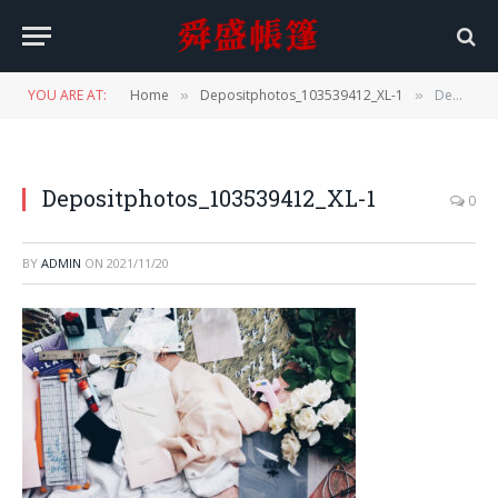
YOU ARE AT:
Home
Depositphotos_103539412_XL-1
Depositphotos_103539412_XL-1
»
»
Depositphotos_103539412_XL-1
0
BY
ADMIN
ON
2021/11/20