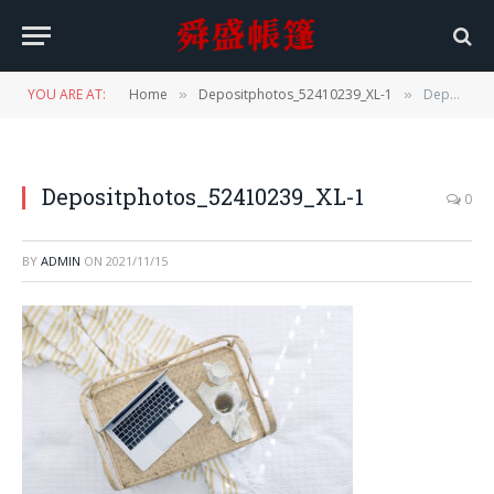
YOU ARE AT:
Home
Depositphotos_52410239_XL-1
Depositphotos_52410239_XL-1
»
»
Depositphotos_52410239_XL-1
0
BY
ADMIN
ON
2021/11/15