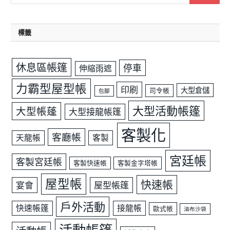
標籤
休息區帳篷
停車
伸縮雨遮
力霸型屋型帳
印刷
大型倉儲
司令帳
包腳
大型活動帳篷
大型帳蓬
大型接龍帳篷
客製化
客廳帳
天龍帳
客製
宮廷帳
客製宮廷帳
客製快速帳
客製金字塔帳
屋型帳
快速帳
宴會
屋型帳篷
戶外活動
快速帳篷
接龍帳
歐式帳
油布沙袋