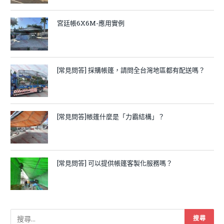
宮廷帳6X6M-應用實例
[常見問答] 採購帳篷，請問全台灣地區都有配送嗎？
[常見問答]帳篷什麼是「力霸結構」？
[常見問答] 可以提供帳篷客製化服務嗎？