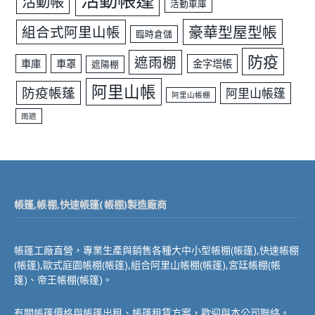
活動帳篷
活動帳
活動車庫
豪華型屋型帳
組合式阿里山帳
臨時倉儲
防疫
遮雨棚
車庫
車罩
金字塔帳
遮陽棚
阿里山帳
防疫帳蓬
阿里山帳篷
阿里山帳棚
雨遮
帳篷,帳棚,快速帳篷(帳棚)製造廠商
帳篷工廠直營，專業生產與銷售各種大中小型帳棚(帳篷),快速帳棚
(帳篷),歐式庭園帳棚(帳篷),組合阿里山帳棚(帳篷),宮廷帳棚(帳
篷)、帝王帳棚(帳篷)。
有關帳篷價格與帳篷出租、帳篷租賃方案，歡迎與本公司聯絡。