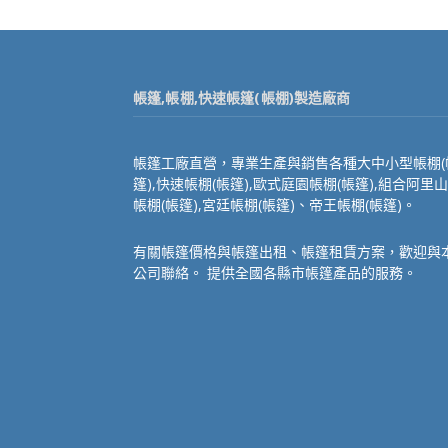
帳篷,帳棚,快速帳篷(帳棚)製造廠商
帳篷工廠直營，專業生產與銷售各種大中小型帳棚(
篷),快速帳棚(帳篷),歐式庭園帳棚(帳篷),組合阿里山
帳棚(帳篷),宮廷帳棚(帳篷)、帝王帳棚(帳篷)。
有關帳篷價格與帳篷出租、帳篷租賃方案，歡迎與
公司聯絡。 提供全國各縣市帳篷產品的服務。