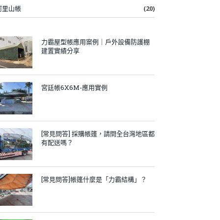
阿里山帳
(20)
力霸屋型帳應用案例｜戶外設備防護棚
建置實績分享
宮廷帳6X6M-應用實例
[常見問答] 採購帳篷，請問全台灣地區都
有配送嗎？
[常見問答]帳篷什麼是「力霸結構」？