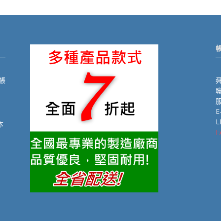
帳
舜
聯
E
L
本
F