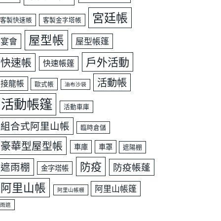
宮廷帳
客製快速帳
客製金字塔帳
屋型帳
宴會
屋型帳篷
戶外活動
快速帳
快速帳篷
活動帳
接龍帳
歐式帳
油布沙袋
活動帳篷
活動車庫
組合式阿里山帳
臨時倉儲
豪華型屋型帳
車庫
車罩
遮陽棚
防疫
遮雨棚
防疫帳蓬
金字塔帳
阿里山帳
阿里山帳篷
阿里山帳棚
雨遮