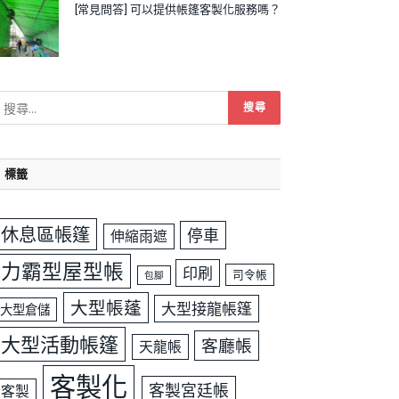
[常見問答] 可以提供帳篷客製化服務嗎？
標籤
休息區帳篷
停車
伸縮雨遮
力霸型屋型帳
印刷
司令帳
包腳
大型帳蓬
大型接龍帳篷
大型倉儲
大型活動帳篷
客廳帳
天龍帳
客製化
客製宮廷帳
客製