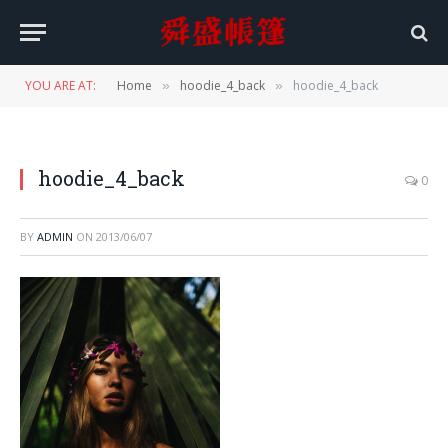
YOU ARE AT:
Home
hoodie_4_back
hoodie_4_back
»
»
hoodie_4_back
0
BY
ADMIN
ON
2013/06/07