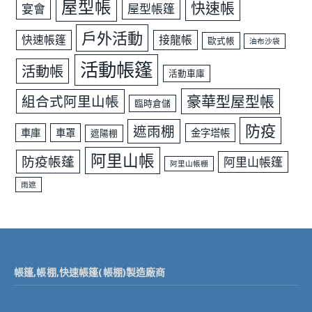
屋型帳
快速帳
宴會
屋型帳篷
戶外活動
快速帳篷
接龍帳
歐式帳
油布沙袋
活動帳篷
活動帳
活動車庫
豪華型屋型帳
組合式阿里山帳
臨時倉儲
防疫
遮雨棚
車庫
車罩
金字塔帳
遮陽棚
阿里山帳
防疫帳蓬
阿里山帳篷
阿里山帳棚
雨遮
帳篷,帳棚,快速帳篷(帳棚)製造廠商