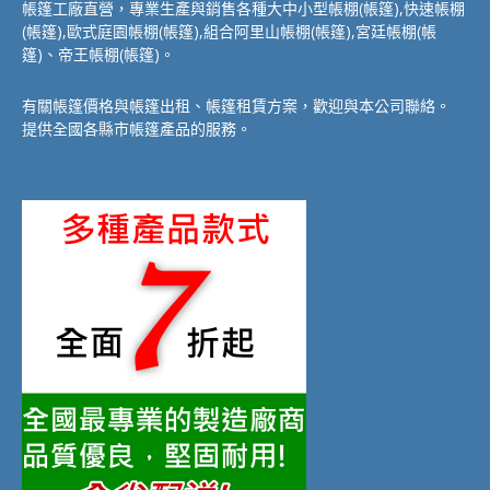
帳篷工廠直營，專業生產與銷售各種大中小型帳棚(帳篷),快速帳棚
(帳篷),歐式庭園帳棚(帳篷),組合阿里山帳棚(帳篷),宮廷帳棚(帳
篷)、帝王帳棚(帳篷)。
有關帳篷價格與帳篷出租、帳篷租賃方案，歡迎與本公司聯絡。
提供全國各縣市帳篷產品的服務。