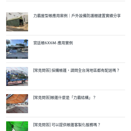
力霸屋型帳應用案例｜戶外設備防護棚建置實績分享
宮廷帳6X6M-應用實例
[常見問答] 採購帳篷，請問全台灣地區都有配送嗎？
[常見問答]帳篷什麼是「力霸結構」？
[常見問答] 可以提供帳篷客製化服務嗎？