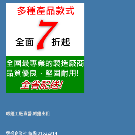
帳篷工廠直營,帳篷出租
舜盛企業社 統編:01522914