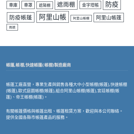
防疫
遮雨棚
車庫
車罩
金字塔帳
遮陽棚
阿里山帳
防疫帳蓬
阿里山帳篷
阿里山帳棚
雨遮
帳篷,帳棚,快速帳篷(帳棚)製造廠商
帳篷工廠直營，專業生產與銷售各種大中小型帳棚(帳篷),快速帳棚
(帳篷),歐式庭園帳棚(帳篷),組合阿里山帳棚(帳篷),宮廷帳棚(帳
篷)、帝王帳棚(帳篷)。
有關帳篷價格與帳篷出租、帳篷租賃方案，歡迎與本公司聯絡。
提供全國各縣市帳篷產品的服務。