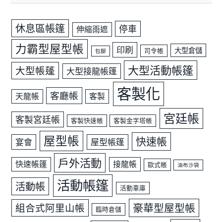
休息區帳篷
停車
伸縮雨遮
力霸型屋型帳
印刷
大型倉儲
司令帳
包腳
大型活動帳篷
大型帳蓬
大型接龍帳篷
客製化
客廳帳
天龍帳
客製
宮廷帳
客製宮廷帳
客製快速帳
客製金字塔帳
屋型帳
快速帳
宴會
屋型帳篷
戶外活動
快速帳篷
接龍帳
歐式帳
油布沙袋
活動帳篷
活動帳
活動車庫
豪華型屋型帳
組合式阿里山帳
臨時倉儲