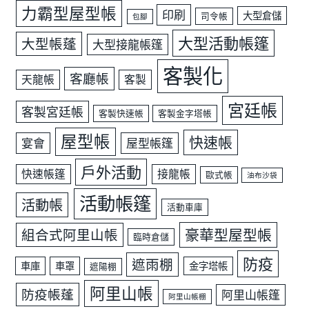
力霸型屋型帳
印刷
大型倉儲
司令帳
包腳
大型活動帳篷
大型帳蓬
大型接龍帳篷
客製化
客廳帳
天龍帳
客製
宮廷帳
客製宮廷帳
客製快速帳
客製金字塔帳
屋型帳
快速帳
宴會
屋型帳篷
戶外活動
快速帳篷
接龍帳
歐式帳
油布沙袋
活動帳篷
活動帳
活動車庫
豪華型屋型帳
組合式阿里山帳
臨時倉儲
防疫
遮雨棚
車庫
車罩
金字塔帳
遮陽棚
阿里山帳
防疫帳蓬
阿里山帳篷
阿里山帳棚