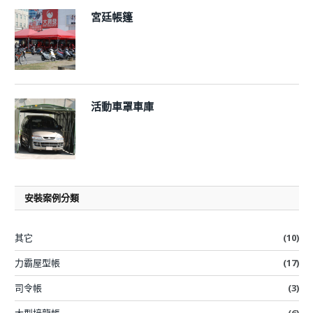
宮廷帳篷
活動車罩車庫
安裝案例分類
其它
(10)
力霸屋型帳
(17)
司令帳
(3)