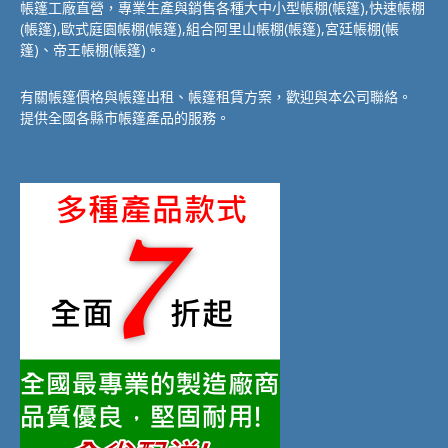
帳篷工廠直營，專業生產與銷售各種大中小型帳棚(帳篷),快速帳棚
(帳篷),歐式庭園帳棚(帳篷),組合阿里山帳棚(帳篷),宮廷帳棚(帳
篷)、帝王帳棚(帳篷)。
有關帳篷價格與帳篷出租、帳篷租賃方案，歡迎與本公司聯絡。
提供全國各縣市帳篷產品的服務。