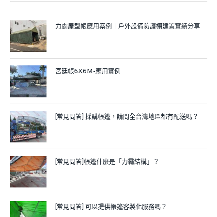
力霸屋型帳應用案例｜戶外設備防護棚建置實績分享
宮廷帳6X6M-應用實例
[常見問答] 採購帳篷，請問全台灣地區都有配送嗎？
[常見問答]帳篷什麼是「力霸結構」？
[常見問答] 可以提供帳篷客製化服務嗎？