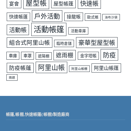
屋型帳
快速帳
宴會
屋型帳篷
戶外活動
快速帳篷
接龍帳
歐式帳
油布沙袋
活動帳篷
活動帳
活動車庫
豪華型屋型帳
組合式阿里山帳
臨時倉儲
防疫
遮雨棚
車庫
車罩
金字塔帳
遮陽棚
阿里山帳
防疫帳蓬
阿里山帳篷
阿里山帳棚
雨遮
帳篷,帳棚,快速帳篷(帳棚)製造廠商