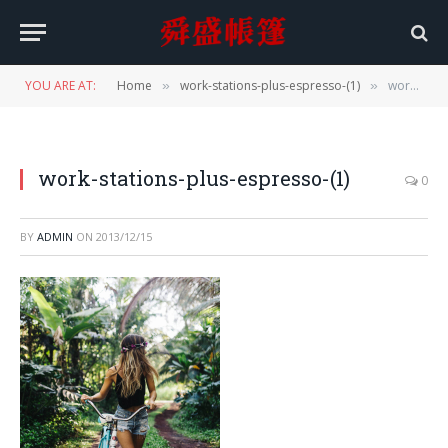
YOU ARE AT:
Home
work-stations-plus-espresso-(1)
work-stations-plus-espresso-(1)
»
»
work-stations-plus-espresso-(1)
0
BY
ADMIN
ON
2013/12/15